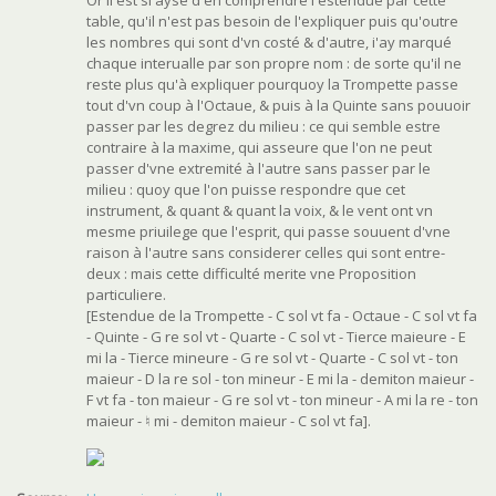
Or il est si aysé d'en comprendre l'estenduë par cette
table, qu'il n'est pas besoin de l'expliquer puis qu'outre
les nombres qui sont d'vn costé & d'autre, i'ay marqué
chaque interualle par son propre nom : de sorte qu'il ne
reste plus qu'à expliquer pourquoy la Trompette passe
tout d'vn coup à l'Octaue, & puis à la Quinte sans pouuoir
passer par les degrez du milieu : ce qui semble estre
contraire à la maxime, qui asseure que l'on ne peut
passer d'vne extremité à l'autre sans passer par le
milieu : quoy que l'on puisse respondre que cet
instrument, & quant & quant la voix, & le vent ont vn
mesme priuilege que l'esprit, qui passe souuent d'vne
raison à l'autre sans considerer celles qui sont entre-
deux : mais cette difficulté merite vne Proposition
particuliere.
[Estendue de la Trompette - C sol vt fa - Octaue - C sol vt fa
- Quinte - G re sol vt - Quarte - C sol vt - Tierce maieure - E
mi la - Tierce mineure - G re sol vt - Quarte - C sol vt - ton
maieur - D la re sol - ton mineur - E mi la - demiton maieur -
F vt fa - ton maieur - G re sol vt - ton mineur - A mi la re - ton
maieur - ♮ mi - demiton maieur - C sol vt fa].