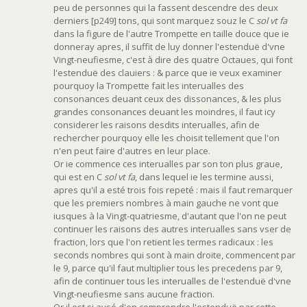
peu de personnes qui la fassent descendre des deux
derniers [p249] tons, qui sont marquez souz le C
sol vt fa
dans la figure de l'autre Trompette en taille douce que ie
donneray apres, il suffit de luy donner l'estenduë d'vne
Vingt-neufiesme, c'est à dire des quatre Octaues, qui font
l'estenduë des clauiers : & parce que ie veux examiner
pourquoy la Trompette fait les interualles des
consonances deuant ceux des dissonances, & les plus
grandes consonances deuant les moindres, il faut icy
considerer les raisons desdits interualles, afin de
rechercher pourquoy elle les choisit tellement que l'on
n'en peut faire d'autres en leur place.
Or ie commence ces interualles par son ton plus graue,
qui est en C
sol vt fa
, dans lequel ie les termine aussi,
apres qu'il a esté trois fois repeté : mais il faut remarquer
que les premiers nombres à main gauche ne vont que
iusques à la Vingt-quatriesme, d'autant que l'on ne peut
continuer les raisons des autres interualles sans vser de
fraction, lors que l'on retient les termes radicaux : les
seconds nombres qui sont à main droite, commencent par
le 9, parce qu'il faut multiplier tous les precedens par 9,
afin de continuer tous les interualles de l'estenduë d'vne
Vingt-neufiesme sans aucune fraction.