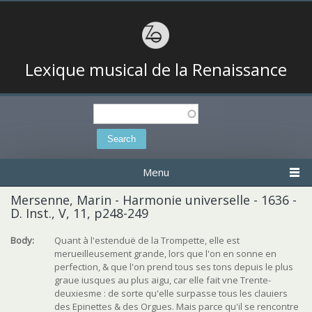
Lexique musical de la Renaissance
Search
Search form
Menu
Mersenne, Marin - Harmonie universelle - 1636 -
D. Inst., V, 11, p248-249
Body:
Quant à l'estenduë de la Trompette, elle est
merueilleusement grande, lors que l'on en sonne en
perfection, & que l'on prend tous ses tons depuis le plus
graue iusques au plus aigu, car elle fait vne Trente-
deuxiesme : de sorte qu'elle surpasse tous les clauiers
des Epinettes & des Orgues. Mais parce qu'il se rencontre