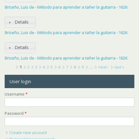
Briceño, Luis de - Método para aprender a tañer la guitarra - 1626
Details
Briceño, Luis de - Método para aprender a tañer la guitarra - 1626
Details
Briceño, Luis de - Método para aprender a tañer la guitarra - 1626
Pages
1
2
3
4
5
6
7
8
9
…
next ›
last »
User login
Username
*
Password
*
Create new account