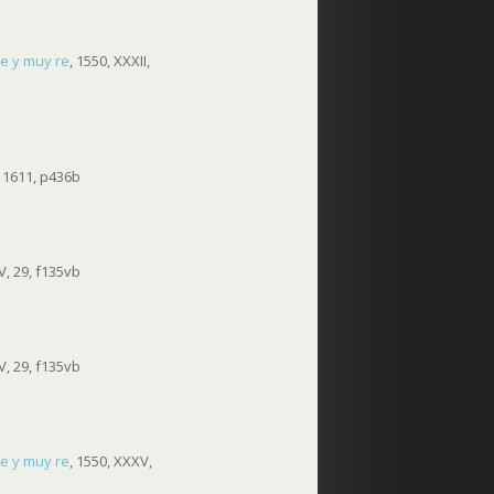
tre y muy re
, 1550, XXXII,
 1611, p436b
, 29, f135vb
, 29, f135vb
tre y muy re
, 1550, XXXV,