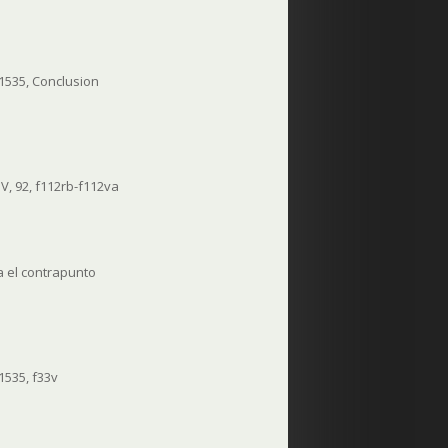
 1535, Conclusion
V, 92, f112rb-f112va
a el contrapunto
 1535, f33v