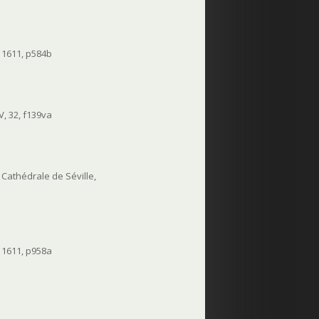
 1611, p584b
, 32, f139va
a Cathédrale de Séville,
 1611, p958a