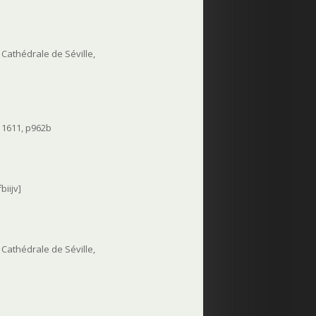
a Cathédrale de Séville,
 1611, p962b
biijv]
a Cathédrale de Séville,