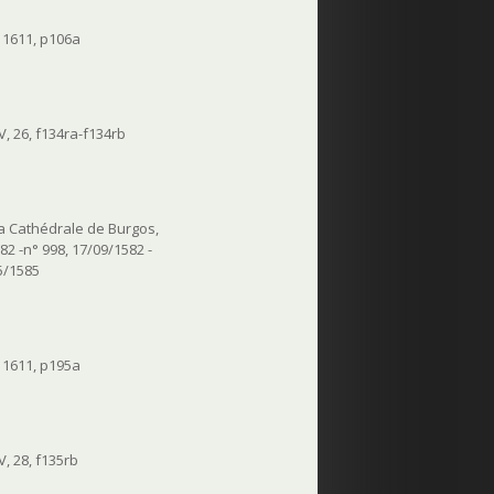
 1611, p106a
, 26, f134ra-f134rb
 la Cathédrale de Burgos,
82 -n° 998, 17/09/1582 -
05/1585
 1611, p195a
, 28, f135rb