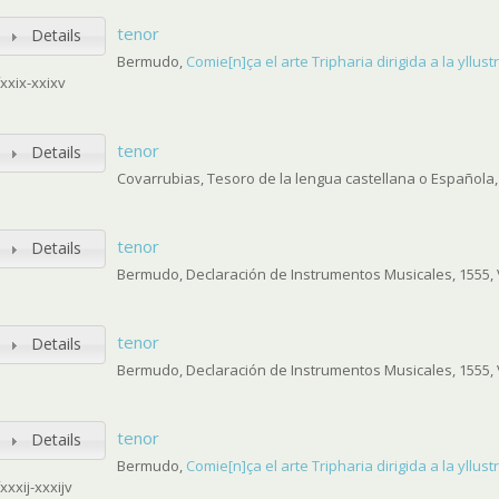
tenor
Details
Bermudo,
Comie[n]ça el arte Tripharia dirigida a la yllus
fxxix-xxixv
tenor
Details
Covarrubias, Tesoro de la lengua castellana o Española,
tenor
Details
Bermudo, Declaración de Instrumentos Musicales, 1555, V
tenor
Details
Bermudo, Declaración de Instrumentos Musicales, 1555, V
tenor
Details
Bermudo,
Comie[n]ça el arte Tripharia dirigida a la yllus
fxxxij-xxxijv