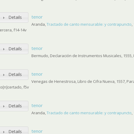
tenor
Details
Aranda,
Tractado de canto mensurable: y contrapuncto
,
tercera, f14-14v
tenor
Details
Bermudo, Declaración de Instrumentos Musicales, 1555, I
tenor
Details
Venegas de Henestrosa, Libro de Cifra Nueva, 1557, Par
co[n]certado, f5v
tenor
Details
Aranda,
Tractado de canto mensurable: y contrapuncto
,
tenor
Details