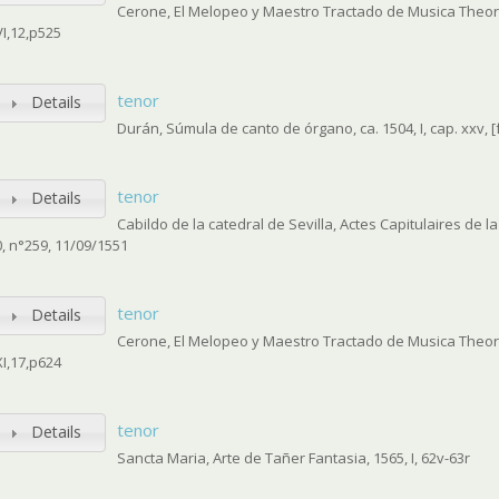
Cerone, El Melopeo y Maestro Tractado de Musica Theoric
VI,12,p525
tenor
Details
Durán, Súmula de canto de órgano, ca. 1504, I, cap. xxv, [f
tenor
Details
Cabildo de la catedral de Sevilla, Actes Capitulaires de l
0, n°259, 11/09/1551
tenor
Details
Cerone, El Melopeo y Maestro Tractado de Musica Theoric
XI,17,p624
tenor
Details
Sancta Maria, Arte de Tañer Fantasia, 1565, I, 62v-63r