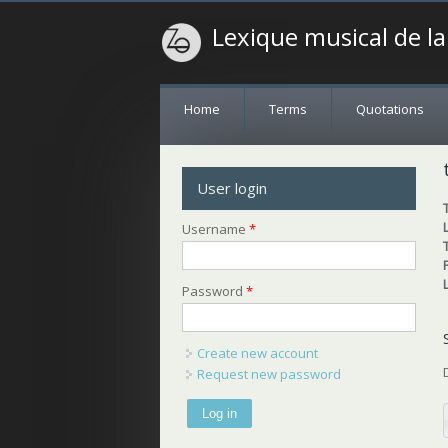
Lexique musical de l
Home
Terms
Quotations
User login
Username
*
Password
*
Create new account
Request new password