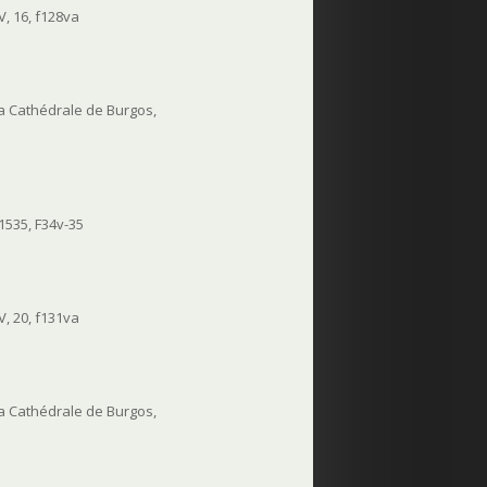
, 16, f128va
 la Cathédrale de Burgos,
 1535, F34v-35
, 20, f131va
 la Cathédrale de Burgos,