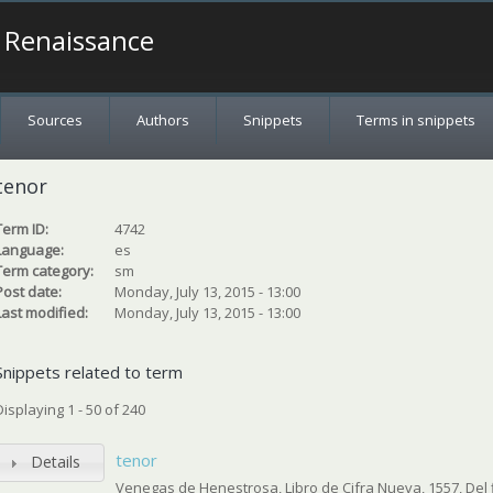
a Renaissance
Sources
Authors
Snippets
Terms in snippets
tenor
Term ID:
4742
Language:
es
Term category:
sm
Post date:
Monday, July 13, 2015 - 13:00
Last modified:
Monday, July 13, 2015 - 13:00
Snippets related to term
Displaying 1 - 50 of 240
tenor
Details
Venegas de Henestrosa, Libro de Cifra Nueva, 1557, Del f