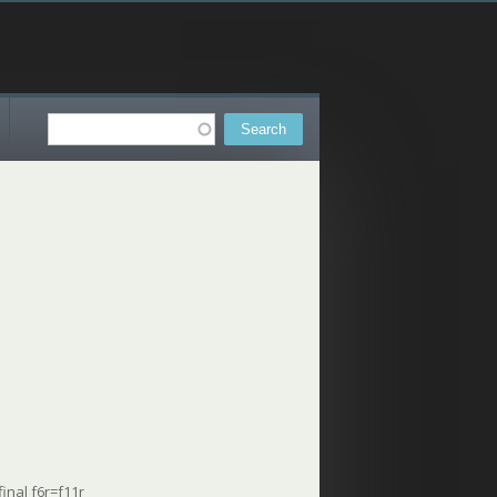
Search
Search form
inal f6r=f11r