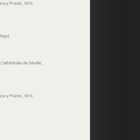
a y Practic, 1613,
biijv]
a Cathédrale de Séville,
a y Practic, 1613,