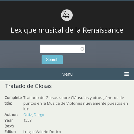
Lexique musical de la Renaissance
Search
Search form
Menu
Tratado de Glosas
Complete
Trattado de Glosas sobre Cláusulas y otros géneros de
title:
puntos en la Música de Violones nuevamente puestos en
luz
Author:
Ortiz, Diego
Year
1553
(text):
Editor:
Luigi e Valerio Dorico