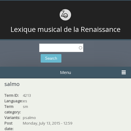
Lexique musical de la Renaissance
Search
Search form
Menu
salmo
Term ID:
4213
Language:
es
Term
sm
category:
Variants:
psalmo
Post
Monday, July 13, 2015 - 12:59
date: