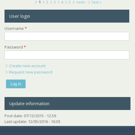
Pages
1
2
3
4
5
next ›
last »
User login
Username
*
Password
*
Create new account
Request new password
Update information
Post date:
07/13/2015 - 12:59
Last update:
12/05/2016 - 16:03