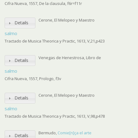
Cifra Nueva, 1557, De la clausula, f6r=f11r
Cerone, El Melopeo y Maestro
Details
salmo
Tractado de Musica Theorica y Practic, 1613, V,21,p423
Venegas de Henestrosa, Libro de
Details
salmo
Cifra Nueva, 1557, Prologo, f3v
Cerone, El Melopeo y Maestro
Details
salmo
Tractado de Musica Theorica y Practic, 1613, V,98,p478
Bermudo,
Comie[n]ça el arte
Details