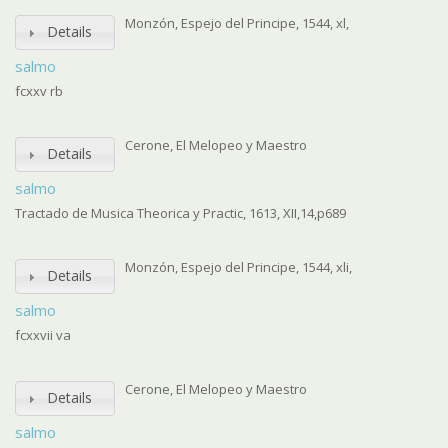
Monzón, Espejo del Principe, 1544, xl,
Details
salmo
fcxxv rb
Cerone, El Melopeo y Maestro
Details
salmo
Tractado de Musica Theorica y Practic, 1613, XII,14,p689
Monzón, Espejo del Principe, 1544, xli,
Details
salmo
fcxxvii va
Cerone, El Melopeo y Maestro
Details
salmo