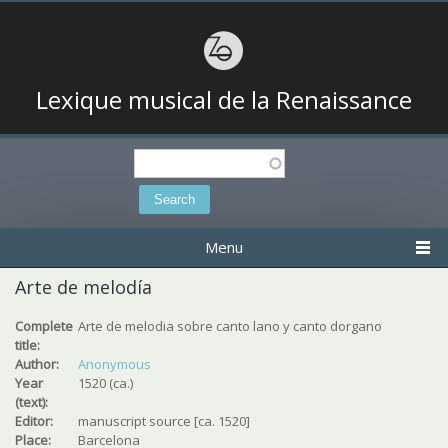
Lexique musical de la Renaissance
Search
Search form
Menu
Arte de melodía
Complete
Arte de melodia sobre canto lano y canto dorgano
title:
Author:
Anonymous
Year
1520 (ca.)
(text):
Editor:
manuscript source [ca. 1520]
Place:
Barcelona