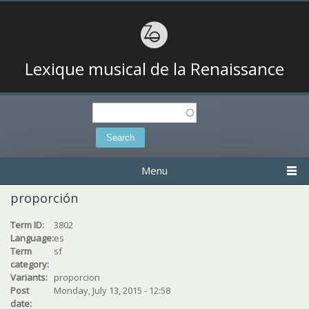
Lexique musical de la Renaissance
Search
Search form
Menu
proporción
Term ID:
3802
Language:
es
Term
sf
category:
Variants:
proporcion
Post
Monday, July 13, 2015 - 12:58
date: