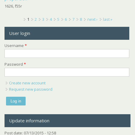
1626, f55r
Pages
1
2
3
4
5
6
7
8
next ›
last »
User login
Username
*
Password
*
Create new account
Request new password
Update information
Post date:
07/13/2015 - 12:58