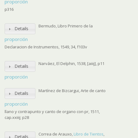
proporción
p316
Bermudo, Libro Primero de la
Details
proporción
Declaracion de Instrumentos, 1549, 34, f103v
Narváez, El Delphin, 1538, [aiiij], p11
Details
proporción
Martínez de Bizcargui, Arte de canto
Details
proporción
llano y contrapunto y canto de organo con pr, 1511,
cap.xxiiij; p28
Correa de Arauxo,
Libro de Tientos
,
Details