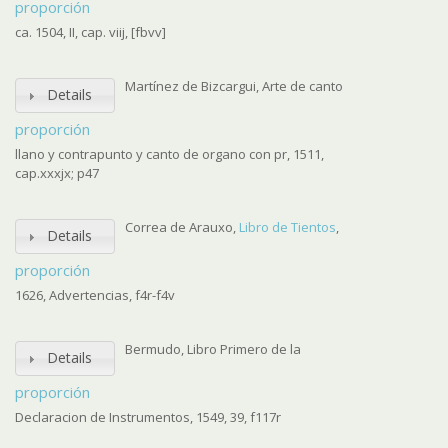
proporción
ca. 1504, II, cap. viij, [fbvv]
Martínez de Bizcargui, Arte de canto
Details
proporción
llano y contrapunto y canto de organo con pr, 1511,
cap.xxxjx; p47
Correa de Arauxo,
Libro de Tientos
,
Details
proporción
1626, Advertencias, f4r-f4v
Bermudo, Libro Primero de la
Details
proporción
Declaracion de Instrumentos, 1549, 39, f117r