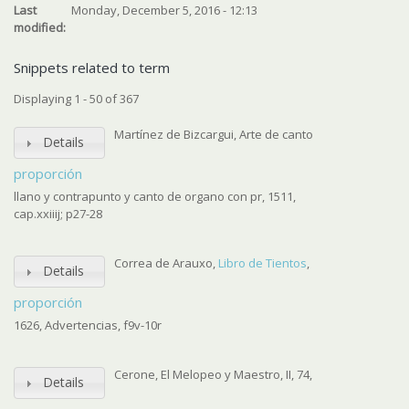
Last
Monday, December 5, 2016 - 12:13
modified:
Snippets related to term
Displaying 1 - 50 of 367
Martínez de Bizcargui, Arte de canto
Details
proporción
llano y contrapunto y canto de organo con pr, 1511,
cap.xxiiij; p27-28
Correa de Arauxo,
Libro de Tientos
,
Details
proporción
1626, Advertencias, f9v-10r
Cerone, El Melopeo y Maestro, II, 74,
Details