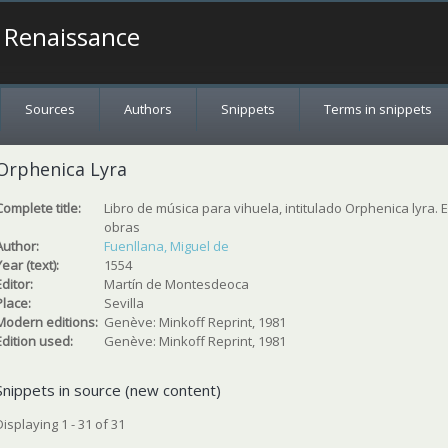
a Renaissance
Sources
Authors
Snippets
Terms in snippets
Orphenica Lyra
Complete title:
Libro de música para vihuela, intitulado Orphenica lyra.
obras
Author:
Fuenllana, Miguel de
Year (text):
1554
Editor:
Martín de Montesdeoca
Place:
Sevilla
Modern editions:
Genève: Minkoff Reprint, 1981
Edition used:
Genève: Minkoff Reprint, 1981
Snippets in source (new content)
Displaying 1 - 31 of 31