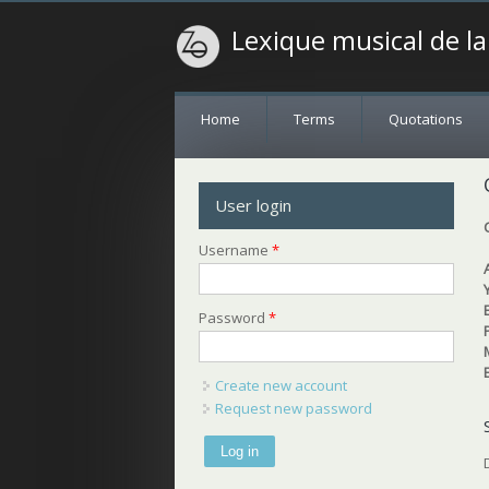
Lexique musical de l
Home
Terms
Quotations
User login
Username
*
Password
*
Create new account
Request new password