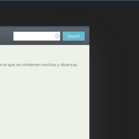
Search
Search form
 En el que se contienen muchas y diuersas