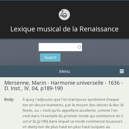
Lexique musical de la Renaissance
Search
Search form
Menu
Mersenne, Marin - Harmonie universelle - 1636 -
D. Inst., IV, 04, p189-190
Body:
A quoy i'adjouste que l'on transpose aysément chaque
ton en douze manieres, par le moyen des dieses & des
fa
feints, ou
♭ mols
qu'ils appellent accidents, comme l'on
void dans l'exemple du premier mode qui commence en C
sol vt fa
, [p190] dans lequel ce mode commence tousiours
vn demy-ton de plus haut en plus haut iusques au