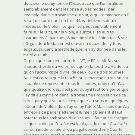
douziesme demy-ton de l'Octaue : ce que l'on pratique
semblablement dans les onze autres modes ; par
exemple dans le troisiesme qui suit, & qui commence en D
re sol
, de sorte que l'on fait 144. varietez des douze
modes sur le Violon : ce que l'on peut semblablement
faire sur le Luth, sur la Viole, & sur tous les autres
instrumens à manches, & mesme sur les Epinettes, & sur
l'Orgue dont le clauier est diuisé en douze demy-tons
esgaux, suiuant la methode que i'en ay donnée dans le
traité du Luth.
Or puis que l'on peut prendre l'VT, le RE, le MI, &c. sur
chaque chorde du Violon, soit qu'on la touche à vuide, ou
qu'on l'accourcisse d'vne, de deux, ou de trois touches,
&c. il est certain que la touche ou le manche du Violon est
capable de representer tous les modes, quoy qu'il n'ayt
que quatre chordes, c'est pourquoy il faut corriger ce que
i'ay dit au contraire dans la troisiesme Proposition de ce
liure, quoy qu'il se puisse expliquer au sens de quelques
ioüeurs de Violon, dont i'ay suiuy l'idée. Mais puis que i'ay
entrepris de parler nettement & intelligiblement, il faut
oster tous les embarras du discours. Il faut aussi corriger
ce qui est dit que D
sol re
est le plagal du mode C
sol vt fa
,
car son mode collateral ou plagal descend vne Quarte