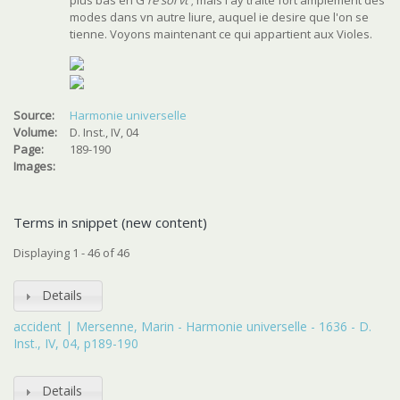
plus bas en G
re sol vt
; mais i'ay traité fort amplement des
modes dans vn autre liure, auquel ie desire que l'on se
tienne. Voyons maintenant ce qui appartient aux Violes.
Source:
Harmonie universelle
Volume:
D. Inst., IV, 04
Page:
189-190
Images:
Terms in snippet (new content)
Displaying 1 - 46 of 46
Details
accident | Mersenne, Marin - Harmonie universelle - 1636 - D.
Inst., IV, 04, p189-190
Details