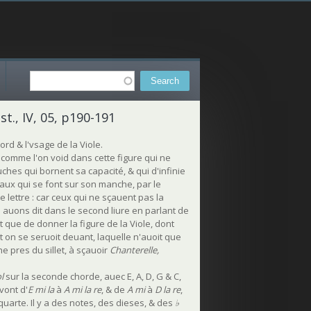
Search
Search form
t., IV, 05, p190-191
cord & l'vsage de la Viole.
, comme l'on void dans cette figure qui ne
ches qui bornent sa capacité, & qui d'infinie
gaux qui se font sur son manche, par le
lettre : car ceux qui ne sçauent pas la
auons dit dans le second liure en parlant de
 que de donner la figure de la Viole, dont
t on se seruoit deuant, laquelle n'auoit que
e pres du sillet, à sçauoir
Chanterelle,
l
sur la seconde chorde, auec E, A, D, G & C,
vont d'
E mi la
à
A mi la re
, & de
A mi
à
D la re
,
 quarte. Il y a des notes, des dieses, & des
♭