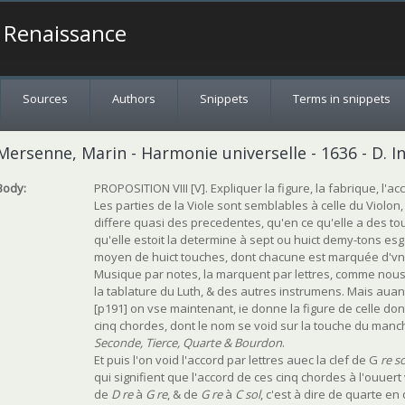
a Renaissance
Sources
Authors
Snippets
Terms in snippets
Mersenne, Marin - Harmonie universelle - 1636 - D. Ins
Body:
PROPOSITION VIII [V]. Expliquer la figure, la fabrique, l'ac
Les parties de la Viole sont semblables à celle du Violon
differe quasi des precedentes, qu'en ce qu'elle a des tou
qu'elle estoit la determine à sept ou huict demy-tons es
moyen de huict touches, dont chacune est marquée d'vne 
Musique par notes, la marquent par lettres, comme nous 
la tablature du Luth, & des autres instrumens. Mais auant
[p191] on vse maintenant, ie donne la figure de celle don
cinq chordes, dont le nom se void sur la touche du manch
Seconde, Tierce, Quarte & Bourdon
.
Et puis l'on void l'accord par lettres auec la clef de G
re so
qui signifient que l'accord de ces cinq chordes à l'ouuert 
de
D re
à
G re
, & de
G re
à
C sol
, c'est à dire de quarte en