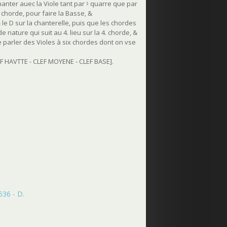
 chanter auec la Viole tant par ♮ quarre que par
. chorde, pour faire la Basse, &
 & le D sur la chanterelle, puis que les chordes
 nature qui suit au 4. lieu sur la 4. chorde, &
de parler des Violes à six chordes dont on vse
F HAVTTE - CLEF MOYENE - CLEF BASE].
636 - D.