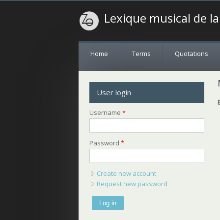
Lexique musical de l
Home
Terms
Quotations
User login
Username
*
Password
*
Create new account
Request new password