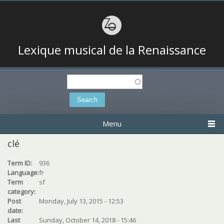
Lexique musical de la Renaissance
Search
Search form
Menu
clé
Term ID:
936
Language:
fr
Term
sf
category:
Post
Monday, July 13, 2015 - 12:53
date:
Last
Sunday, October 14, 2018 - 15:46