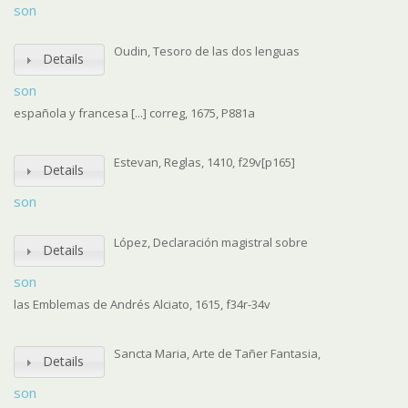
son
Oudin, Tesoro de las dos lenguas
Details
son
española y francesa [...] correg, 1675, P881a
Estevan, Reglas, 1410, f29v[p165]
Details
son
López, Declaración magistral sobre
Details
son
las Emblemas de Andrés Alciato, 1615, f34r-34v
Sancta Maria, Arte de Tañer Fantasia,
Details
son