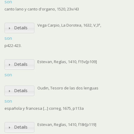
son
canto lano y canto d'organo, 1520, 23v/43
Vega Carpio, La Dorotea, 1632, V,3ª,
Details
son
p422-423.
Estevan, Reglas, 1410, f15v[p109]
Details
son
Oudin, Tesoro de las dos lenguas
Details
son
española y francesa [...] correg, 1675, p113a
Estevan, Reglas, 1410, f18r[p119]
Details