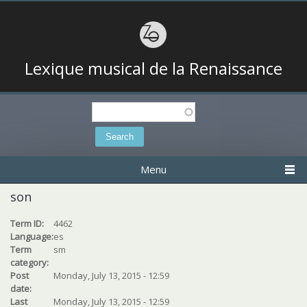
Lexique musical de la Renaissance
Search
Search form
Menu
son
Term ID:
4462
Language:
es
Term
sm
category:
Post
Monday, July 13, 2015 - 12:59
date:
Last
Monday, July 13, 2015 - 12:59