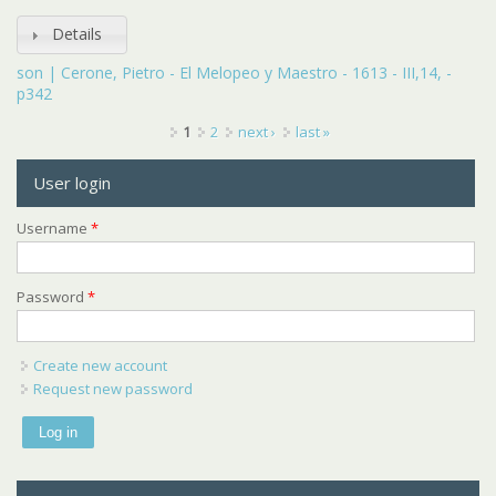
Details
son | Cerone, Pietro - El Melopeo y Maestro - 1613 - III,14, -
p342
Pages
1
2
next ›
last »
User login
Username
*
Password
*
Create new account
Request new password