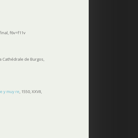
inal, f6v=f11v
 la Cathédrale de Burgos,
tre y muy re
, 1550, XXVII,