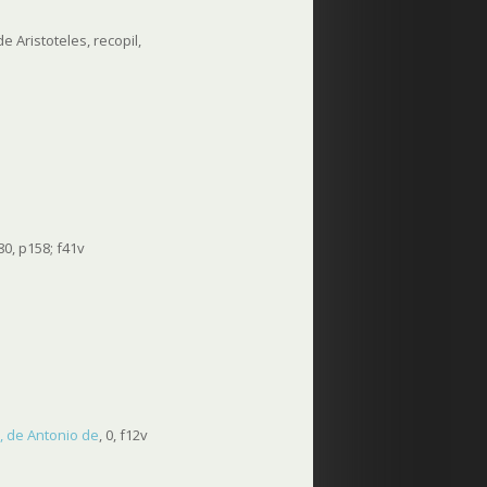
 Aristoteles, recopil,
0, p158; f41v
, de Antonio de
, 0, f12v