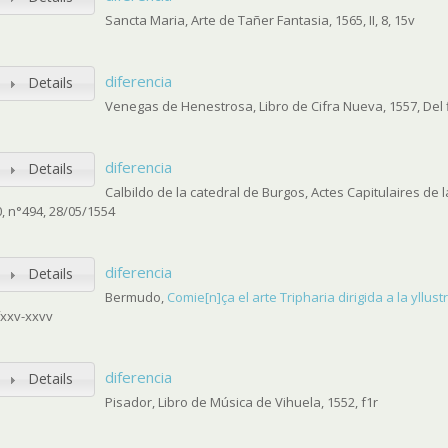
Sancta Maria, Arte de Tañer Fantasia, 1565, II, 8, 15v
diferencia
Details
Venegas de Henestrosa, Libro de Cifra Nueva, 1557, Del f
diferencia
Details
Calbildo de la catedral de Burgos, Actes Capitulaires de
0, n°494, 28/05/1554
diferencia
Details
Bermudo,
Comie[n]ça el arte Tripharia dirigida a la yllus
fxxv-xxvv
diferencia
Details
Pisador, Libro de Música de Vihuela, 1552, f1r