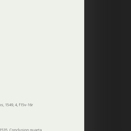
, 1549, 4, f15v-16r
 1535, Conclusion quarta,