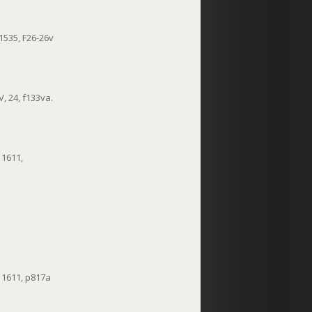
 1535, F26-26v
, 24, f133va.
 1611,
 1611, p817a