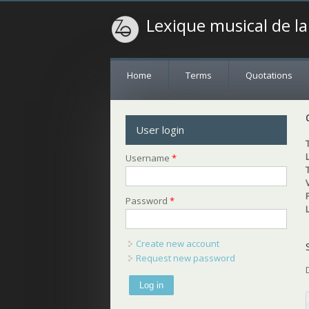
Lexique musical de l
Home
Terms
Quotations
User login
Username
*
Password
*
Create new account
Request new password