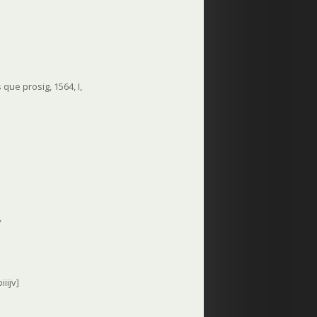
que prosig, 1564, I,
v
iiijv]