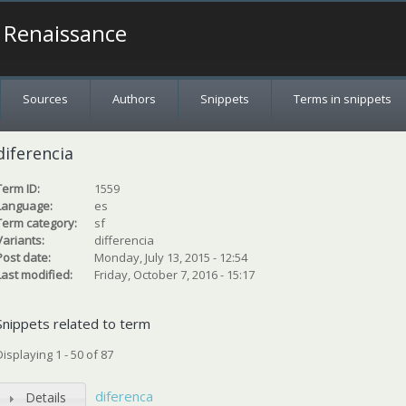
a Renaissance
Sources
Authors
Snippets
Terms in snippets
diferencia
Term ID:
1559
Language:
es
Term category:
sf
Variants:
differencia
Post date:
Monday, July 13, 2015 - 12:54
Last modified:
Friday, October 7, 2016 - 15:17
Snippets related to term
Displaying 1 - 50 of 87
diferenca
Details