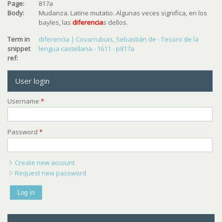
Page:
817a
Body:
Mudanza. Latine mutatio. Algunas veces significa, en los
bayles, las
diferencia
s dellos.
Term in
diferencia | Covarrubias, Sebastián de - Tesoro de la
snippet
lengua castellana - 1611 - p817a
ref:
User login
Username
*
Password
*
Create new account
Request new password