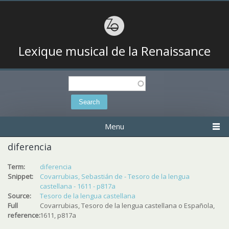
Lexique musical de la Renaissance
Search
Search form
Menu
diferencia
Term:
diferencia
Snippet:
Covarrubias, Sebastián de - Tesoro de la lengua
castellana - 1611 - p817a
Source:
Tesoro de la lengua castellana
Full
Covarrubias, Tesoro de la lengua castellana o Española,
reference:
1611, p817a