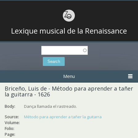
Lexique musical de la Renaissance
Search
Search form
Menu
Briceño, Luis de - Método para aprender a tañer
la guitarra - 1626
Body:
Dança llamada el rastreado.
Source:
Método para aprender a tañer la guitarra
Volume:
Folio:
Page: