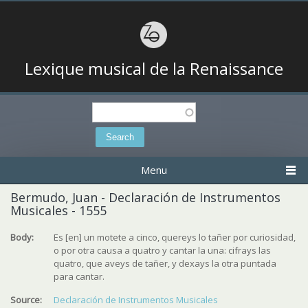
Lexique musical de la Renaissance
Search
Search form
Menu
Bermudo, Juan - Declaración de Instrumentos
Musicales - 1555
Body:
Es [en] un motete a cinco, quereys lo tañer por curiosidad,
o por otra causa a quatro y cantar la una: cifrays las
quatro, que aveys de tañer, y dexays la otra puntada
para cantar.
Source:
Declaración de Instrumentos Musicales