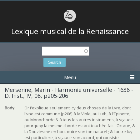
Lexique musical de la Renaissance
Search
Search form
Menu
Mersenne, Marin - Harmonie universelle - 1636 -
D. Inst., IV, 08, p205-206
Body:
Or i'explique seulement icy deux choses de la Lyre, dont
l'vne est commune [p206] à la Viole, au Luth, à l'Epinette,
au Monochorde & à tous les autres instrumens, à sçauoir
pourquoy la mesme chorde estant touchée fait l'Octaue, &
la Douziesme en haut outre son ton naturel ; & l'autre luy
est particuliere, à sçauoir son accord, qui consiste