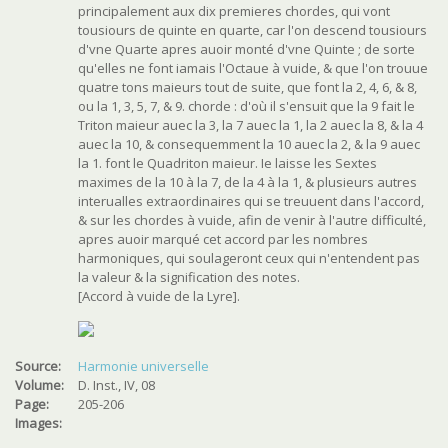
principalement aux dix premieres chordes, qui vont
tousiours de quinte en quarte, car l'on descend tousiours
d'vne Quarte apres auoir monté d'vne Quinte ; de sorte
qu'elles ne font iamais l'Octaue à vuide, & que l'on trouue
quatre tons maieurs tout de suite, que font la 2, 4, 6, & 8,
ou la 1, 3, 5, 7, & 9. chorde : d'où il s'ensuit que la 9 fait le
Triton maieur auec la 3, la 7 auec la 1, la 2 auec la 8, & la 4
auec la 10, & consequemment la 10 auec la 2, & la 9 auec
la 1. font le Quadriton maieur. Ie laisse les Sextes
maximes de la 10 à la 7, de la 4 à la 1, & plusieurs autres
interualles extraordinaires qui se treuuent dans l'accord,
& sur les chordes à vuide, afin de venir à l'autre difficulté,
apres auoir marqué cet accord par les nombres
harmoniques, qui soulageront ceux qui n'entendent pas
la valeur & la signification des notes.
[Accord à vuide de la Lyre].
Source:
Harmonie universelle
Volume:
D. Inst., IV, 08
Page:
205-206
Images: