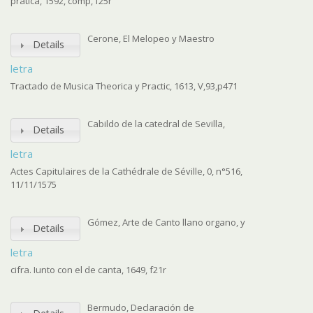
pratica, 1592, comp, f25r
Cerone, El Melopeo y Maestro
Details
letra
Tractado de Musica Theorica y Practic, 1613, V,93,p471
Cabildo de la catedral de Sevilla,
Details
letra
Actes Capitulaires de la Cathédrale de Séville, 0, n°516,
11/11/1575
Gómez, Arte de Canto llano organo, y
Details
letra
cifra. Iunto con el de canta, 1649, f21r
Bermudo, Declaración de