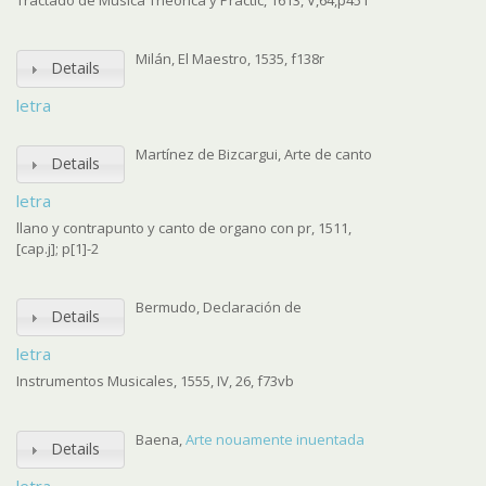
Tractado de Musica Theorica y Practic, 1613, V,64,p451
Milán, El Maestro, 1535, f138r
Details
letra
Martínez de Bizcargui, Arte de canto
Details
letra
llano y contrapunto y canto de organo con pr, 1511,
[cap.j]; p[1]-2
Bermudo, Declaración de
Details
letra
Instrumentos Musicales, 1555, IV, 26, f73vb
Baena,
Arte nouamente inuentada
Details