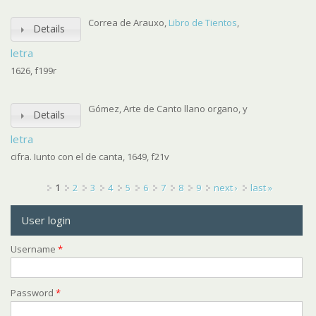
Correa de Arauxo,
Libro de Tientos
,
Details
letra
1626, f199r
Gómez, Arte de Canto llano organo, y
Details
letra
cifra. Iunto con el de canta, 1649, f21v
Pages
1
2
3
4
5
6
7
8
9
next ›
last »
User login
Username
*
Password
*