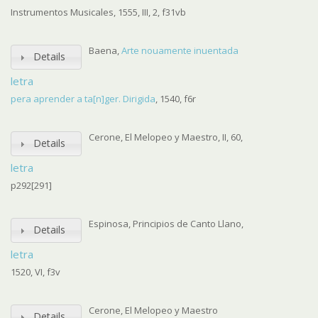
Instrumentos Musicales, 1555, III, 2, f31vb
Baena,
Arte nouamente inuentada
Details
letra
pera aprender a ta[n]ger. Dirigida
, 1540, f6r
Cerone, El Melopeo y Maestro, II, 60,
Details
letra
p292[291]
Espinosa, Principios de Canto Llano,
Details
letra
1520, VI, f3v
Cerone, El Melopeo y Maestro
Details