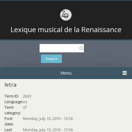
Lexique musical de la Renaissance
Search
Search form
Menu
letra
Term ID:
2633
Language:
es
Term
sf
category:
Post
Monday, July 13, 2015 - 12:56
date:
Last
Monday, July 13, 2015 - 12:56