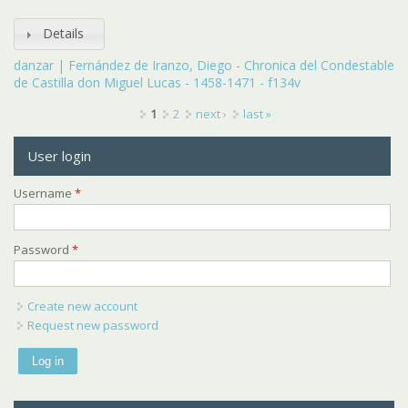
Details
danzar | Fernández de Iranzo, Diego - Chronica del Condestable
de Castilla don Miguel Lucas - 1458-1471 - f134v
Pages
1
2
next ›
last »
User login
Username
*
Password
*
Create new account
Request new password