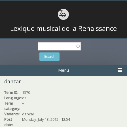
Lexique musical de la Renaissance
Search
Search form
Menu
danzar
Term ID:
1370
Language:
es
Term
v
category:
Variants:
dançar
Post
Monday, July 13, 2015 - 12:54
date: