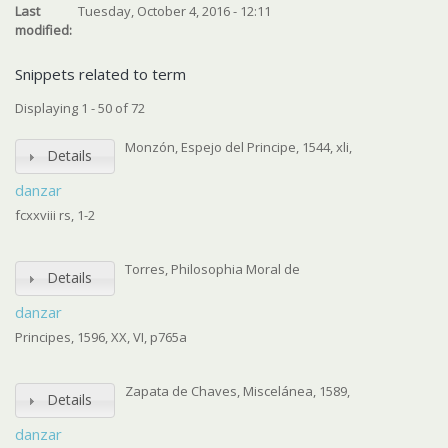
Last
Tuesday, October 4, 2016 - 12:11
modified:
Snippets related to term
Displaying 1 - 50 of 72
Monzón, Espejo del Principe, 1544, xli,
Details
danzar
fcxxviii rs, 1-2
Torres, Philosophia Moral de
Details
danzar
Principes, 1596, XX, VI, p765a
Zapata de Chaves, Miscelánea, 1589,
Details
danzar