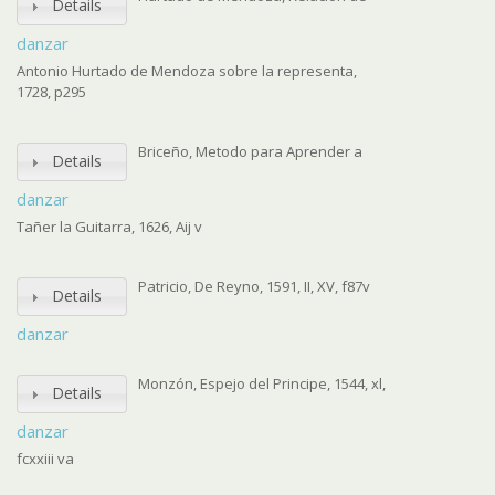
Details
danzar
Antonio Hurtado de Mendoza sobre la representa,
1728, p295
Briceño, Metodo para Aprender a
Details
danzar
Tañer la Guitarra, 1626, Aij v
Patricio, De Reyno, 1591, II, XV, f87v
Details
danzar
Monzón, Espejo del Principe, 1544, xl,
Details
danzar
fcxxiii va