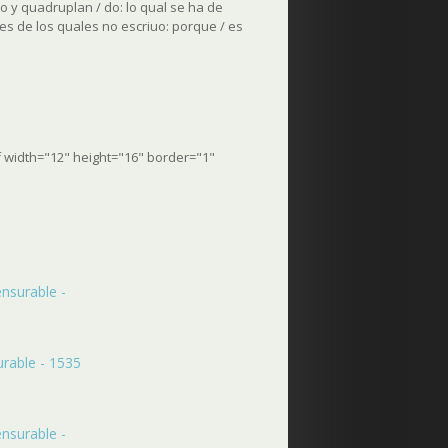
do y quadruplan / do: lo qual se ha de
s de los quales no escriuo: porque / es
f width="12" height="16" border="1"
nsurable -
rable - 1535
nsurable -