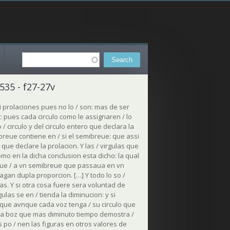
Search
Search form
535 - f27-27v
i prolaciones pues no lo / son: mas de ser
et: pues cada circulo como le assignaren / lo
/ circulo y del circulo entero que declara la
breue contiene en / si el semibreue: que assi
 que declare la prolacion. Y las / virgulas que
omo en la dicha conclusion esta dicho: la qual
 que / a vn semibreue que passaua en vn
gan dupla proporcion. […] Y todo lo so /
ras. Y si otra cosa fuere sera voluntad de
las se en / tienda la diminucion: y si
y que avnque cada voz tenga / su circulo que
 la boz que mas diminuto tiempo demostra /
 po / nen las figuras en otros valores de