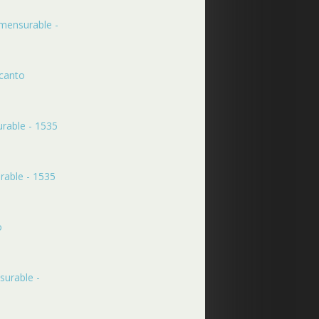
 mensurable -
 canto
rable - 1535
rable - 1535
o
surable -