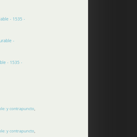
able - 1535 -
urable -
le - 1535 -
le: y contrapuncto
,
le: y contrapuncto
,