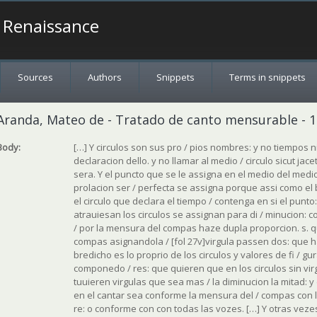
a Renaissance
Sources
Authors
Snippets
Terms in snippets
Aranda, Mateo de - Tratado de canto mensurable - 1
Body:
[…] Y circulos son sus pro / pios nombres: y no tiempos n
declaracion dello. y no llamar al medio / circulo sicut jac
sera. Y el puncto que se le assigna en el medio del medio 
prolacion ser / perfecta se assigna porque assi como el 
el circulo que declara el tiempo / contenga en si el punto:
atrauiesan los circulos se assignan para di / minucion: c
/ por la mensura del compas haze dupla proporcion. s.
compas asignandola / [fol 27v]virgula passen dos: que ha
bredicho es lo proprio de los circulos y valores de fi / gu
componedo / res: que quieren que en los circulos sin virgu
tuuieren virgulas que sea mas / la diminucion la mitad: 
en el cantar sea conforme la mensura del / compas con
re: o conforme con con todas las vozes. […] Y otras vezes