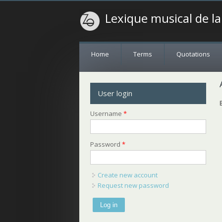
Lexique musical de l
Home
Terms
Quotations
User login
Username
*
Password
*
Create new account
Request new password