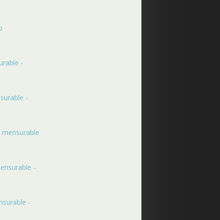
o
urable -
surable -
o mensurable
ensurable -
nsurable -