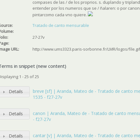
compases de las / de los proprios. s. duplando y triplan
entender por los numeros que se / ñalaren: o por canone
pintarcomo cada vno quiere.
Source:
Tratado de canto mensurable
Volume:
Folio:
27-27v
Page:
Image URL:
http://www.ums3323.paris-sorbonne.fr/LMR/logos/file.gi
Terms in snippet (new content)
Displaying 1 - 25 of 25
breve [sf] | Aranda, Mateo de - Tratado de canto me
Details
1535 - f27-27v
canon | Aranda, Mateo de - Tratado de canto mensu
Details
- f27-27v
cantar [v] | Aranda, Mateo de - Tratado de canto me
Details