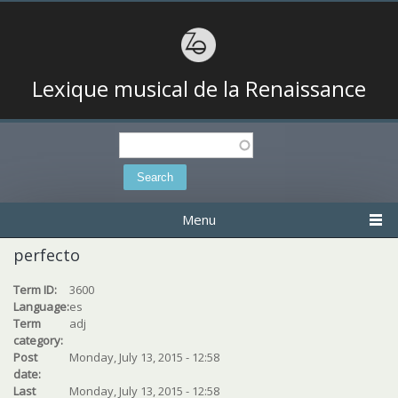
Lexique musical de la Renaissance
Search
Search form
Menu
perfecto
Term ID:
3600
Language:
es
Term
adj
category:
Post
Monday, July 13, 2015 - 12:58
date:
Last
Monday, July 13, 2015 - 12:58