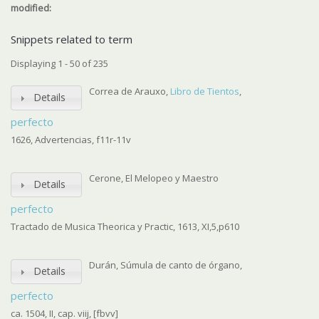
modified:
Snippets related to term
Displaying 1 - 50 of 235
Correa de Arauxo,
Libro de Tientos
,
Details
perfecto
1626, Advertencias, f11r-11v
Cerone, El Melopeo y Maestro
Details
perfecto
Tractado de Musica Theorica y Practic, 1613, XI,5,p610
Durán, Súmula de canto de órgano,
Details
perfecto
ca. 1504, II, cap. viij, [fbvv]