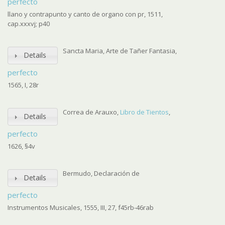
perfecto
llano y contrapunto y canto de organo con pr, 1511,
cap.xxxvj; p40
Sancta Maria, Arte de Tañer Fantasia,
Details
perfecto
1565, I, 28r
Correa de Arauxo,
Libro de Tientos
,
Details
perfecto
1626, §4v
Bermudo, Declaración de
Details
perfecto
Instrumentos Musicales, 1555, III, 27, f45rb-46rab