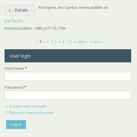
Anonyme, Ars Cantus mensurabilis et
Details
perfecto
inmensurabilis, 1480, p71-72; f16r
Pages
1
2
3
4
5
next ›
last »
User login
Username
*
Password
*
Create new account
Request new password