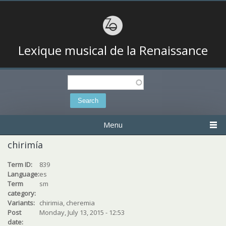
Lexique musical de la Renaissance
Search
Search form
Menu
chirimía
Term ID:
839
Language:
es
Term
sm
category:
Variants:
chirimia, cheremia
Post
Monday, July 13, 2015 - 12:53
date: