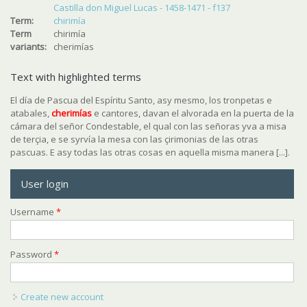
Castilla don Miguel Lucas - 1458-1471 - f137
Term:
chirimía
Term
chirimía
variants:
cherimías
Text with highlighted terms
El día de Pascua del Espíritu Santo, asy mesmo, los tronpetas e
atabales,
cherimías
e cantores, davan el alvorada en la puerta de la
cámara del señor Condestable, el qual con las señoras yva a misa
de terçia, e se syrvía la mesa con las çirimonias de las otras
pascuas. E asy todas las otras cosas en aquella misma manera [...].
User login
Username
*
Password
*
Create new account