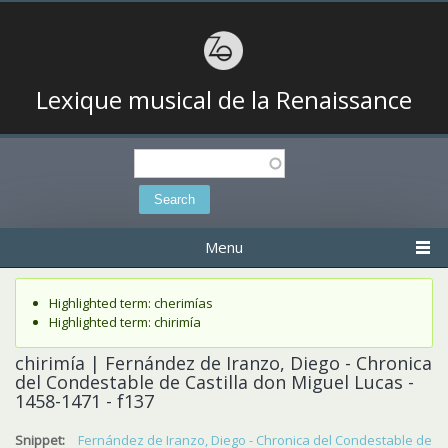
Lexique musical de la Renaissance
Search
Search form
Menu
Status message
Highlighted term: cherimías
Highlighted term: chirimía
chirimía | Fernández de Iranzo, Diego - Chronica
del Condestable de Castilla don Miguel Lucas -
1458-1471 - f137
Snippet:
Fernández de Iranzo, Diego - Chronica del Condestable de