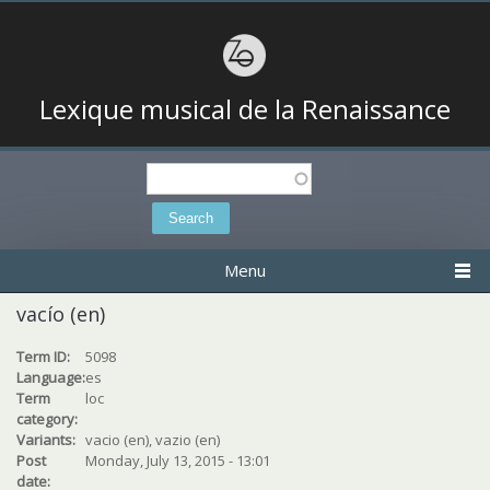
Lexique musical de la Renaissance
Search
Search form
Menu
vacío (en)
Term ID:
5098
Language:
es
Term
loc
category:
Variants:
vacio (en), vazio (en)
Post
Monday, July 13, 2015 - 13:01
date: