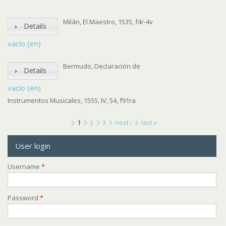
Milán, El Maestro, 1535, f4r-4v
Details
vacío (en)
Bermudo, Declaración de
Details
vacío (en)
Instrumentos Musicales, 1555, IV, 54, f91ra
Pages
1
2
3
next ›
last »
User login
Username
*
Password
*