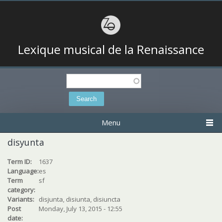
Lexique musical de la Renaissance
Search
Search form
Menu
disyunta
Term ID:
1637
Language:
es
Term
sf
category:
Variants:
disjunta, disiunta, disiuncta
Post
Monday, July 13, 2015 - 12:55
date: