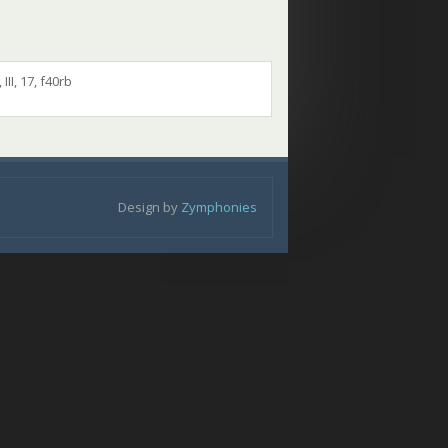
II, 17, f40rb
Design by
Zymphonies