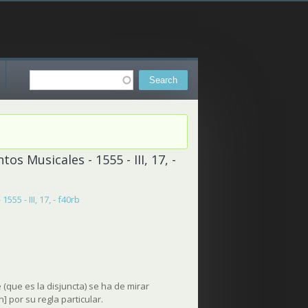
Search
Search form
s Musicales - 1555 - III, 17, -
5 - III, 17, - f40rb
 (que es la disjuncta) se ha de mirar
] por su regla particular.