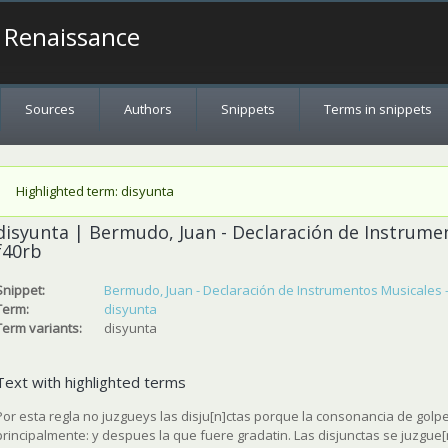
a Renaissance
Sources
Authors
Snippets
Terms in snippets
Status message
Highlighted term: disyunta
disyunta | Bermudo, Juan - Declaración de Instrumento
f40rb
Snippet:
Bermudo, Juan - Declaración de Instrumentos Musicales - 155
Term:
disyunta
Term variants:
disyunta
Text with highlighted terms
Por esta regla no juzgueys las disju[n]ctas porque la consonancia de golpe
principalmente: y despues la que fuere gradatin. Las disjunctas se juzgue[n