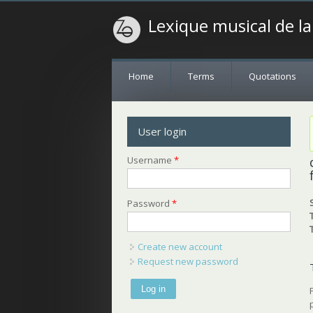
Lexique musical de l
Home
Terms
Quotations
User login
Username
*
Password
*
Create new account
Request new password