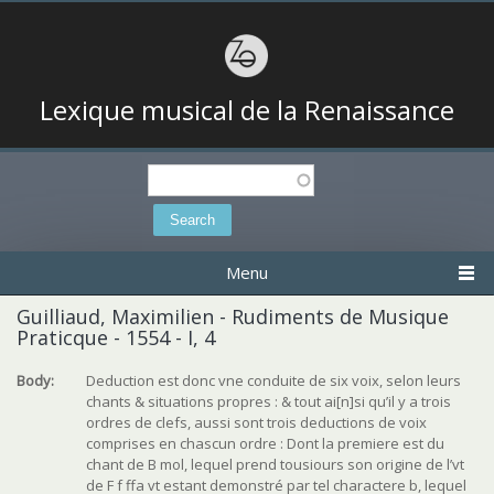
Lexique musical de la Renaissance
Search
Search form
Menu
Guilliaud, Maximilien - Rudiments de Musique
Praticque - 1554 - I, 4
Body:
Deduction est donc vne conduite de six voix, selon leurs
chants & situations propres : & tout ai[n]si qu’il y a trois
ordres de clefs, aussi sont trois deductions de voix
comprises en chascun ordre : Dont la premiere est du
chant de B mol, lequel prend tousiours son origine de l’vt
de F f ffa vt estant demonstré par tel charactere b, lequel