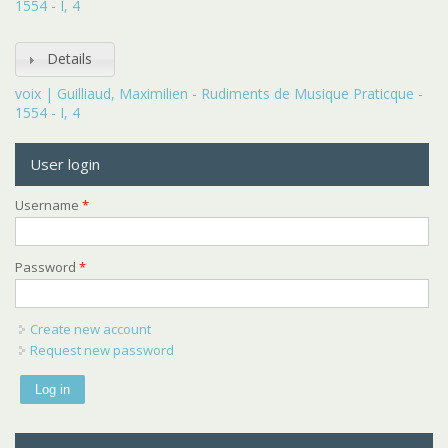
1554 - I, 4
Details
voix | Guilliaud, Maximilien - Rudiments de Musique Praticque -
1554 - I, 4
User login
Username
*
Password
*
Create new account
Request new password