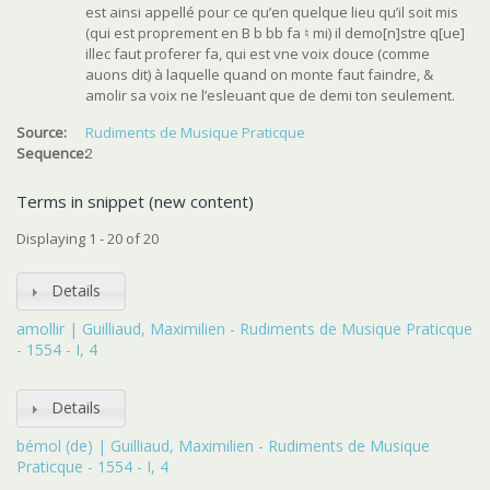
est ainsi appellé pour ce qu’en quelque lieu qu’il soit mis
(qui est proprement en B b bb fa ♮ mi) il demo[n]stre q[ue]
illec faut proferer fa, qui est vne voix douce (comme
auons dit) à laquelle quand on monte faut faindre, &
amolir sa voix ne l’esleuant que de demi ton seulement.
Source:
Rudiments de Musique Praticque
Sequence:
2
Terms in snippet (new content)
Displaying 1 - 20 of 20
Details
amollir | Guilliaud, Maximilien - Rudiments de Musique Praticque
- 1554 - I, 4
Details
bémol (de) | Guilliaud, Maximilien - Rudiments de Musique
Praticque - 1554 - I, 4