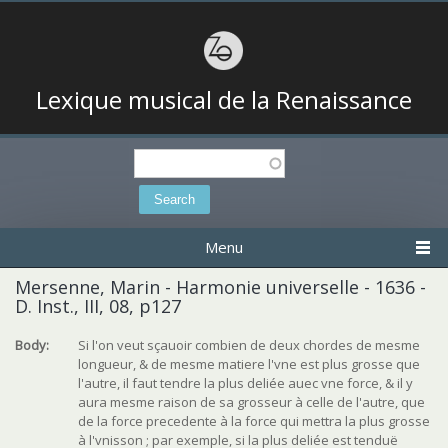
Lexique musical de la Renaissance
Search
Search form
Menu
Mersenne, Marin - Harmonie universelle - 1636 -
D. Inst., III, 08, p127
Body:
Si l'on veut sçauoir combien de deux chordes de mesme
longueur, & de mesme matiere l'vne est plus grosse que
l'autre, il faut tendre la plus deliée auec vne force, & il y
aura mesme raison de sa grosseur à celle de l'autre, que
de la force precedente à la force qui mettra la plus grosse
à l'vnisson ; par exemple, si la plus deliée est tenduë