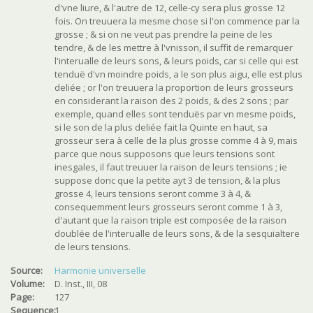
d'vne liure, & l'autre de 12, celle-cy sera plus grosse 12
fois. On treuuera la mesme chose si l'on commence par la
grosse ; & si on ne veut pas prendre la peine de les
tendre, & de les mettre à l'vnisson, il suffit de remarquer
l'interualle de leurs sons, & leurs poids, car si celle qui est
tenduë d'vn moindre poids, a le son plus aigu, elle est plus
deliée ; or l'on treuuera la proportion de leurs grosseurs
en considerant la raison des 2 poids, & des 2 sons ; par
exemple, quand elles sont tenduës par vn mesme poids,
si le son de la plus deliée fait la Quinte en haut, sa
grosseur sera à celle de la plus grosse comme 4 à 9, mais
parce que nous supposons que leurs tensions sont
inesgales, il faut treuuer la raison de leurs tensions ; ie
suppose donc que la petite ayt 3 de tension, & la plus
grosse 4, leurs tensions seront comme 3 à 4, &
consequemment leurs grosseurs seront comme 1 à 3,
d'autant que la raison triple est composée de la raison
doublée de l'interualle de leurs sons, & de la sesquialtere
de leurs tensions.
Source:
Harmonie universelle
Volume:
D. Inst., III, 08
Page:
127
Sequence:
1