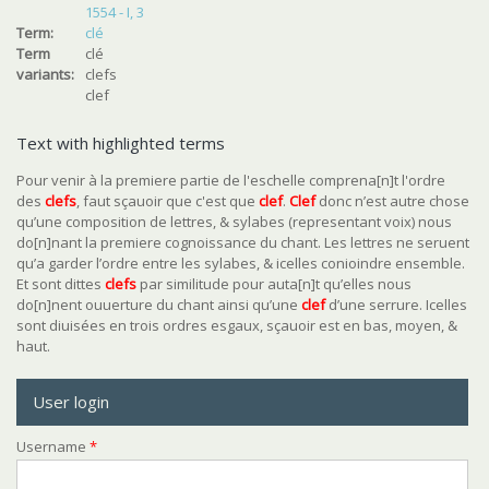
1554 - I, 3
Term:
clé
Term
clé
variants:
clefs
clef
Text with highlighted terms
Pour venir à la premiere partie de l'eschelle comprena[n]t l'ordre
des
clef
s
, faut sçauoir que c'est que
clef
.
Clef
donc n’est autre chose
qu’une composition de lettres, & sylabes (representant voix) nous
do[n]nant la premiere cognoissance du chant. Les lettres ne seruent
qu’a garder l’ordre entre les sylabes, & icelles conioindre ensemble.
Et sont dittes
clef
s
par similitude pour auta[n]t qu’elles nous
do[n]nent ouuerture du chant ainsi qu’une
clef
d’une serrure. Icelles
sont diuisées en trois ordres esgaux, sçauoir est en bas, moyen, &
haut.
User login
Username
*