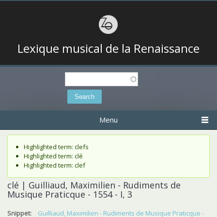
Lexique musical de la Renaissance
Search
Search form
Menu
Status message
Highlighted term: clefs
Highlighted term: clé
Highlighted term: clef
clé | Guilliaud, Maximilien - Rudiments de
Musique Praticque - 1554 - I, 3
Snippet:
Guilliaud, Maximilien - Rudiments de Musique Praticque -