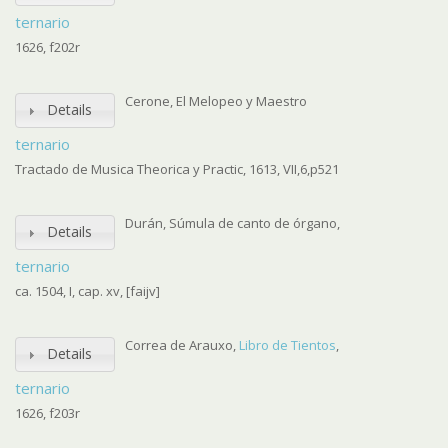
ternario
1626, f202r
Cerone, El Melopeo y Maestro
Details
ternario
Tractado de Musica Theorica y Practic, 1613, VII,6,p521
Durán, Súmula de canto de órgano,
Details
ternario
ca. 1504, I, cap. xv, [faijv]
Correa de Arauxo,
Libro de Tientos
,
Details
ternario
1626, f203r