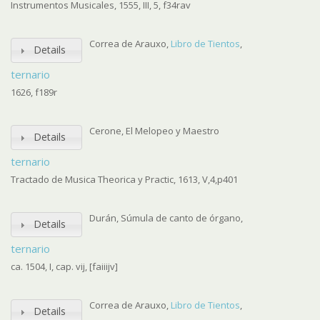
Instrumentos Musicales, 1555, III, 5, f34rav
Correa de Arauxo,
Libro de Tientos
,
Details
ternario
1626, f189r
Cerone, El Melopeo y Maestro
Details
ternario
Tractado de Musica Theorica y Practic, 1613, V,4,p401
Durán, Súmula de canto de órgano,
Details
ternario
ca. 1504, I, cap. vij, [faiiijv]
Correa de Arauxo,
Libro de Tientos
,
Details