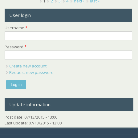
Pages
1
2
3
4
next ›
last »
User login
Username
*
Password
*
Create new account
Request new password
Update information
Post date:
07/13/2015 - 13:00
Last update:
07/13/2015 - 13:00