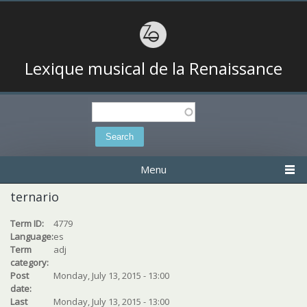
Lexique musical de la Renaissance
Search
Search form
Menu
ternario
Term ID:
4779
Language:
es
Term
adj
category:
Post
Monday, July 13, 2015 - 13:00
date:
Last
Monday, July 13, 2015 - 13:00