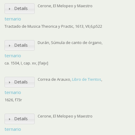
Cerone, El Melopeo y Maestro
Details
ternario
Tractado de Musica Theorica y Practic, 1613, VII,6,p522
Durán, Súmula de canto de órgano,
Details
ternario
ca. 1504, I, cap. xv, [faijv]
Correa de Arauxo,
Libro de Tientos
,
Details
ternario
1626, f73r
Cerone, El Melopeo y Maestro
Details
ternario