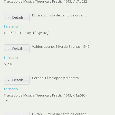
Tractado de Musica Theorica y Practic, 1613, VII,7,p522
Durán, Súmula de canto de órgano,
Details
ternario
ca. 1504, I, cap. xvj, [favjv-avij]
Valderrabano, Silva de Sirenas, 1547,
Details
ternario
b, p16
Cerone, El Melopeo y Maestro
Details
ternario
Tractado de Musica Theorica y Practic, 1613, X,1,p595-
596
Durán, Súmula de canto de órgano,