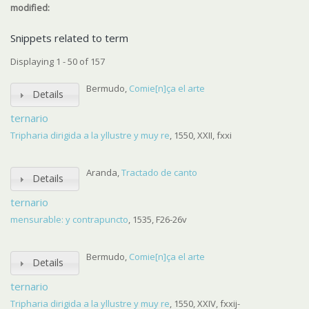
modified:
Snippets related to term
Displaying 1 - 50 of 157
Bermudo,
Comie[n]ça el arte
Details
ternario
Tripharia dirigida a la yllustre y muy re
, 1550, XXII, fxxi
Aranda,
Tractado de canto
Details
ternario
mensurable: y contrapuncto
, 1535, F26-26v
Bermudo,
Comie[n]ça el arte
Details
ternario
Tripharia dirigida a la yllustre y muy re
, 1550, XXIV, fxxij-