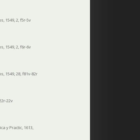
, 1549, 2, f5r-5v
, 1549, 2, f6r-6v
, 1549, 28, f81v-82r
22r-22v
a y Practic, 1613,