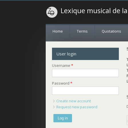
Lexique musical de l
Home
Terms
Quotations
User login
Username
*
Password
*
Create new account
Request new password