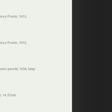
a y Practic, 1613,
a y Practic, 1613,
 periclit, 1504, faiiijr-
, 14, f23vb