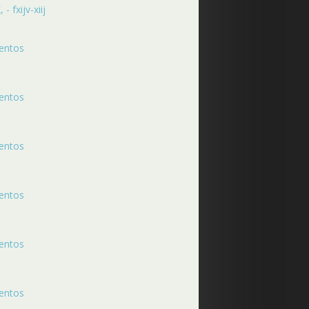
 fxijv-xiij
mentos
mentos
mentos
mentos
mentos
mentos