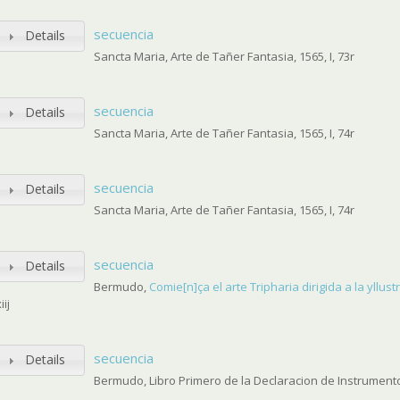
secuencia
Details
Sancta Maria, Arte de Tañer Fantasia, 1565, I, 73r
secuencia
Details
Sancta Maria, Arte de Tañer Fantasia, 1565, I, 74r
secuencia
Details
Sancta Maria, Arte de Tañer Fantasia, 1565, I, 74r
secuencia
Details
Bermudo,
Comie[n]ça el arte Tripharia dirigida a la yllus
iij
secuencia
Details
Bermudo, Libro Primero de la Declaracion de Instrumentos