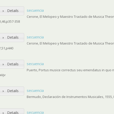
secuencia
Details
Cerone, El Melopeo y Maestro Tractado de Musica Theoric
III,46,p357-358
secuencia
Details
Cerone, El Melopeo y Maestro Tractado de Musica Theoric
V,51,p440
secuencia
Details
Puerto, Portus musice correctus seu emendatus in quo nemo
iiijv
secuencia
Details
Bermudo, Declaración de Instrumentos Musicales, 1555, II
secuencia
Details