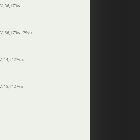
V, 36, f79va
V, 36, f79va-79vb
, 14, f127va.
, 15, f127va