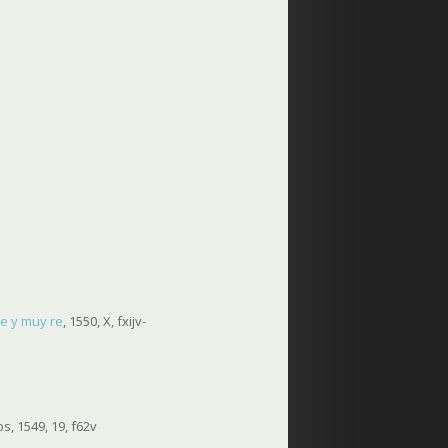
tre y muy re
, 1550, X, fxijv-
, 1549, 19, f62v