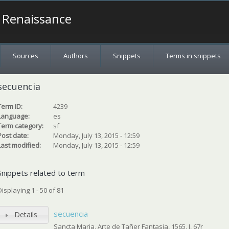
a Renaissance
Sources
Authors
Snippets
Terms in snippets
secuencia
Term ID:
4239
Language:
es
Term category:
sf
Post date:
Monday, July 13, 2015 - 12:59
Last modified:
Monday, July 13, 2015 - 12:59
Snippets related to term
Displaying 1 - 50 of 81
secuencia
Details
Sancta Maria, Arte de Tañer Fantasia, 1565, I, 67r