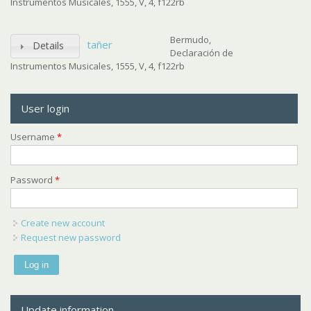
Instrumentos Musicales, 1555, V, 4, f122rb
Bermudo,
tañer
Details
Declaración de
Instrumentos Musicales, 1555, V, 4, f122rb
User login
Username
*
Password
*
Create new account
Request new password
Update information