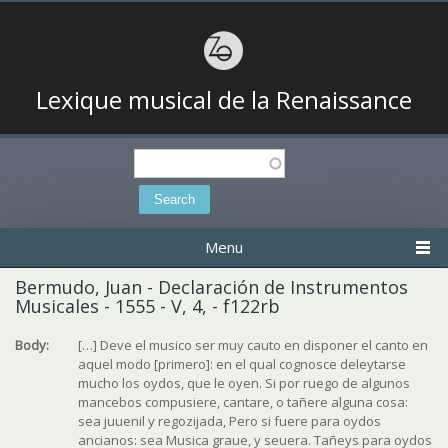
Lexique musical de la Renaissance
Search
Search form
Menu
Bermudo, Juan - Declaración de Instrumentos
Musicales - 1555 - V, 4, - f122rb
Body:
[…] Deve el musico ser muy cauto en disponer el canto en
aquel modo [primero]: en el qual cognosce deleytarse
mucho los oydos, que le oyen. Si por ruego de algunos
mancebos compusiere, cantare, o tañere alguna cosa:
sea juuenil y regozijada, Pero si fuere para oydos
ancianos: sea Musica graue, y seuera. Tañeys para oydos