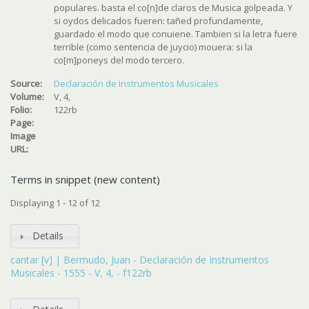
populares. basta el co[n]de claros de Musica golpeada. Y
si oydos delicados fueren: tañed profundamente,
guardado el modo que conuiene. Tambien si la letra fuere
terrible (como sentencia de juycio) mouera: si la
co[m]poneys del modo tercero.
Source:
Declaración de Instrumentos Musicales
Volume:
V, 4,
Folio:
122rb
Page:
Image
URL:
Terms in snippet (new content)
Displaying 1 - 12 of 12
Details
cantar [v] | Bermudo, Juan - Declaración de Instrumentos
Musicales - 1555 - V, 4, - f122rb