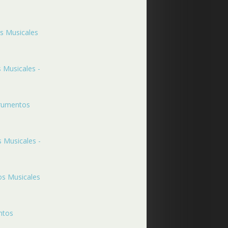
os Musicales
 Musicales -
trumentos
 Musicales -
os Musicales
ntos