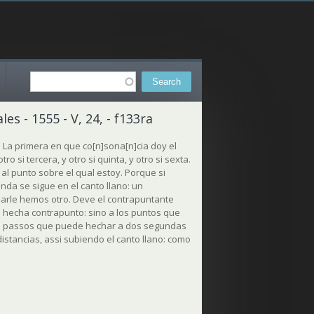
Search
Search form
s - 1555 - V, 24, - f133ra
. La primera en que co[n]sona[n]cia doy el
 si tercera, y otro si quinta, y otro si sexta.
 al punto sobre el qual estoy. Porque si
unda se sigue en el canto llano: un
 darle hemos otro. Deve el contrapuntante
l hecha contrapunto: sino a los puntos que
os passos que puede hechar a dos segundas
 distancias, assi subiendo el canto llano: como