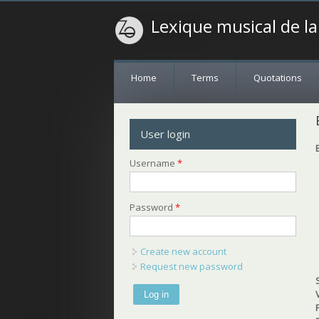
Lexique musical de l
Home
Terms
Quotations
User login
Username
*
Password
*
Create new account
Request new password