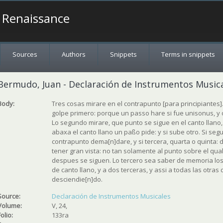
a Renaissance
Sources
Authors
Snippets
Terms in snippets
Bermudo, Juan - Declaración de Instrumentos Musicale
Body:
Tres cosas mirare en el contrapunto [para principiantes]
golpe primero: porque un passo hare si fue unisonus, y otro
Lo segundo mirare, que punto se sigue en el canto llano,
abaxa el canto llano un paßo pide: y si sube otro. Si seg
contrapunto dema[n]dare, y si tercera, quarta o quinta:
tener gran vista: no tan solamente al punto sobre el qua
despues se siguen. Lo tercero sea saber de memoria l
de canto llano, y a dos terceras, y assi a todas las otras
desciendie[n]do.
Source:
Declaración de Instrumentos Musicales
Volume:
V, 24,
Folio:
133ra