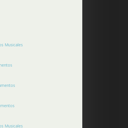
os Musicales
umentos
rumentos
rumentos
os Musicales