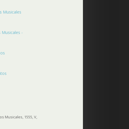
s Musicales
 Musicales -
tos
ntos
s Musicales, 1555, V,