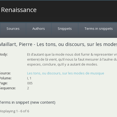
a Renaissance
Sources
Authors
Snippets
Terms in snippets
Maillart, Pierre - Les tons, ou discours, sur les mode
Body:
Et d’autant que la mode nous doit furnir & representer v
entiere) de là vient, qu’il nous la faut mesurer à l’auln
especes, conclure, qu’il y a autant de modes.
Source:
Les tons, ou discours, sur les modes de musique
Volume:
I, 1
Page:
005
Sequence:
2
Terms in snippet (new content)
Displaying 1 - 6 of 6