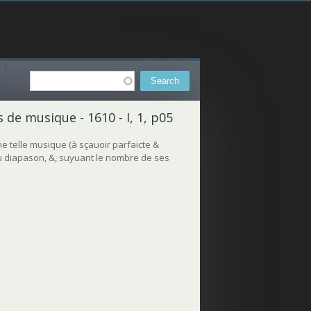
Search
Search form
s de musique - 1610 - I, 1, p05
ne telle musique (à sçauoir parfaicte &
e du diapason, &, suyuant le nombre de ses