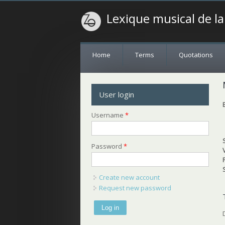
Lexique musical de l
Home
Terms
Quotations
User login
Username
*
Password
*
Create new account
Request new password