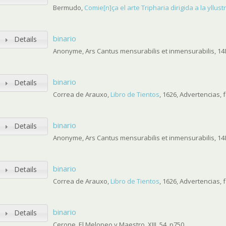
Bermudo,
Comie[n]ça el arte Tripharia dirigida a la yllus
binario
Details
Anonyme, Ars Cantus mensurabilis et inmensurabilis, 148
binario
Details
Correa de Arauxo,
Libro de Tientos
, 1626, Advertencias, f
binario
Details
Anonyme, Ars Cantus mensurabilis et inmensurabilis, 148
binario
Details
Correa de Arauxo,
Libro de Tientos
, 1626, Advertencias, 
binario
Details
Cerone, El Melopeo y Maestro, XIII, 54, p750