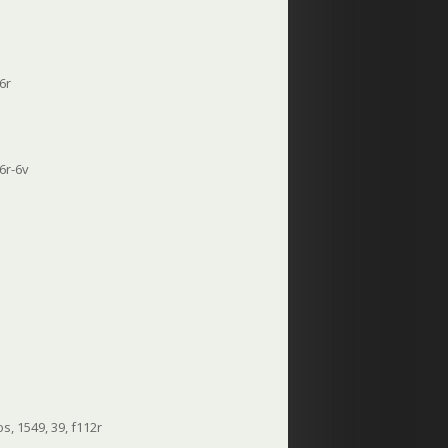
6r
f6r-6v
, 1549, 39, f112r