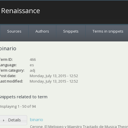
a Renaissance
Sources
Authors
Snippets
Terms in snippets
binario
Term ID:
466
Language:
es
Term category:
adj
Post date:
Monday, July 13, 2015 - 12:52
Last modified:
Monday, July 13, 2015 - 12:52
Snippets related to term
Displaying 1 - 50 of 94
binario
Details
Cerone, El Melopeo y Maestro Tractado de Musica Theoric