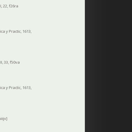
, 22, f26ra
a y Practic, 1613,
I, 33, f50va
a y Practic, 1613,
iijv]