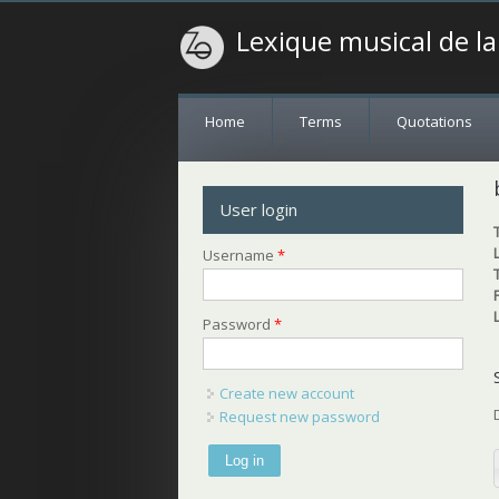
Lexique musical de l
Home
Terms
Quotations
User login
Username
*
Password
*
Create new account
Request new password