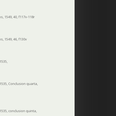
, 1549, 40, f117v-118r
s, 1549, 46, f130v
 1535,
 1535, Conclusion quarta,
 1535, conclusion quinta,