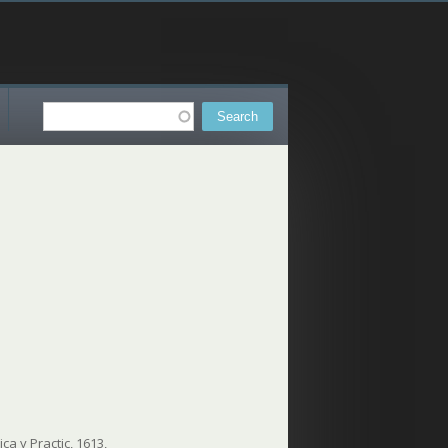
Search
Search form
a y Practic, 1613,