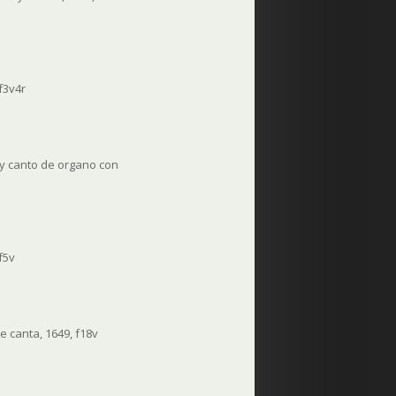
f3v4r
 y canto de organo con
f5v
e canta, 1649, f18v