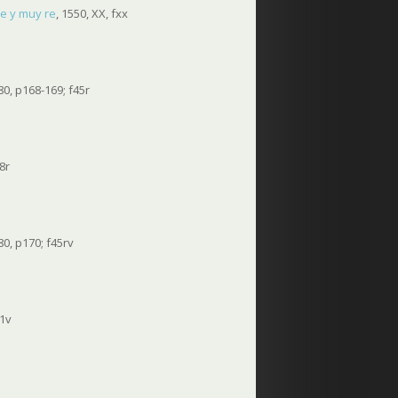
tre y muy re
, 1550, XX, fxx
0, p168-169; f45r
8r
0, p170; f45rv
f1v