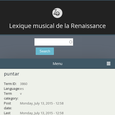
Lexique musical de la Renaissance
Search
Search form
Menu
puntar
Term ID:
3860
Language:
es
Term
v
category:
Post
Monday, July 13, 2015 - 12:58
date:
Last
Monday, July 13, 2015 - 12:58