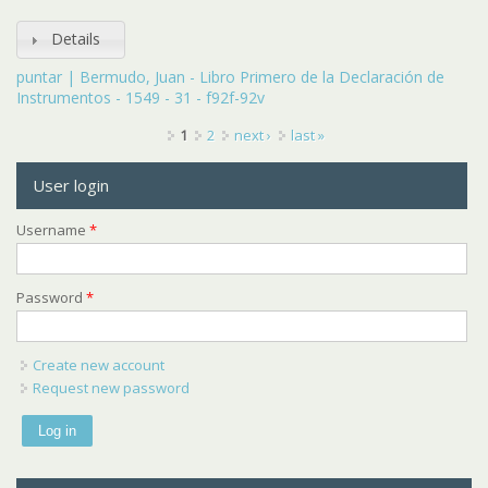
Details
puntar | Bermudo, Juan - Libro Primero de la Declaración de
Instrumentos - 1549 - 31 - f92f-92v
Pages
1
2
next ›
last »
User login
Username
*
Password
*
Create new account
Request new password