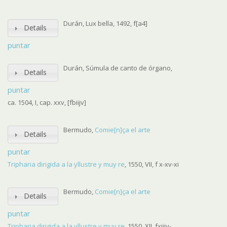
Durán, Lux bella, 1492, f[a4]
Details
puntar
Durán, Súmula de canto de órgano,
Details
puntar
ca. 1504, I, cap. xxv, [fbiijv]
Bermudo,
Comie[n]ça el arte
Details
puntar
Tripharia dirigida a la yllustre y muy re
, 1550, VII, f x-xv-xi
Bermudo,
Comie[n]ça el arte
Details
puntar
Tripharia dirigida a la yllustre y muy re
, 1550, XII, fxiijv-