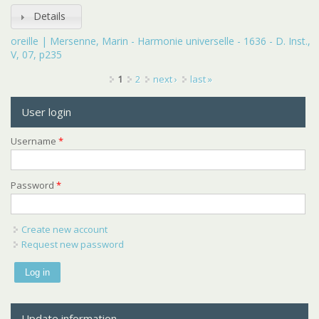
Details
oreille | Mersenne, Marin - Harmonie universelle - 1636 - D. Inst.,
V, 07, p235
Pages
1
2
next ›
last »
User login
Username
*
Password
*
Create new account
Request new password
Update information