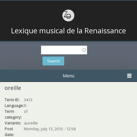
Lexique musical de la Renaissance
Search
Search form
Menu
oreille
Term ID:
3413
Language:
fr
Term
sf
category:
Variants:
aureille
Post
Monday, July 13, 2015 - 12:58
date: