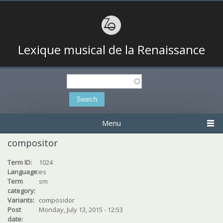
Lexique musical de la Renaissance
Search
Search form
Menu
compositor
Term ID:
1024
Language:
es
Term
sm
category:
Variants:
composidor
Post
Monday, July 13, 2015 - 12:53
date: