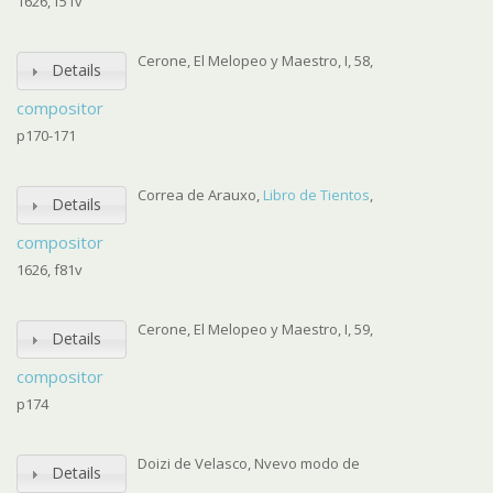
1626, f51v
Cerone, El Melopeo y Maestro, I, 58,
Details
compositor
p170-171
Correa de Arauxo,
Libro de Tientos
,
Details
compositor
1626, f81v
Cerone, El Melopeo y Maestro, I, 59,
Details
compositor
p174
Doizi de Velasco, Nvevo modo de
Details