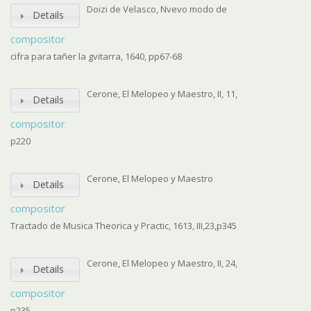
Doizi de Velasco, Nvevo modo de
Details
compositor
cifra para tañer la gvitarra, 1640, pp67-68
Cerone, El Melopeo y Maestro, II, 11,
Details
compositor
p220
Cerone, El Melopeo y Maestro
Details
compositor
Tractado de Musica Theorica y Practic, 1613, III,23,p345
Cerone, El Melopeo y Maestro, II, 24,
Details
compositor
p235