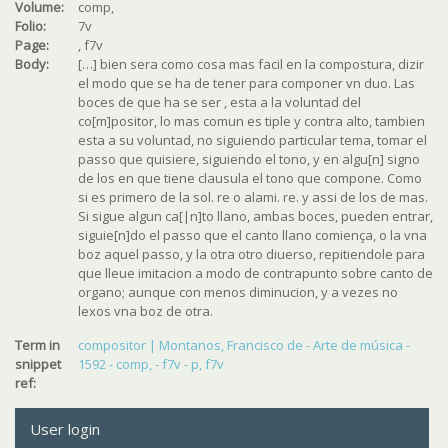
Volume:
comp,
Folio:
7v
Page:
, f7v
Body:
[…] bien sera como cosa mas facil en la compostura, dizir
el modo que se ha de tener para componer vn duo. Las
boces de que ha se ser , esta a la voluntad del
co[m]positor, lo mas comun es tiple y contra alto, tambien
esta a su voluntad, no siguiendo particular tema, tomar el
passo que quisiere, siguiendo el tono, y en algu[n] signo
de los en que tiene clausula el tono que compone. Como
si es primero de la sol. re o alami. re. y assi de los de mas.
Si sigue algun ca[|n]to llano, ambas boces, pueden entrar,
siguie[n]do el passo que el canto llano comiença, o la vna
boz aquel passo, y la otra otro diuerso, repitiendole para
que lleue imitacion a modo de contrapunto sobre canto de
organo; aunque con menos diminucion, y a vezes no
lexos vna boz de otra.
Term in
compositor | Montanos, Francisco de - Arte de música -
snippet
1592 - comp, - f7v - p, f7v
ref:
User login