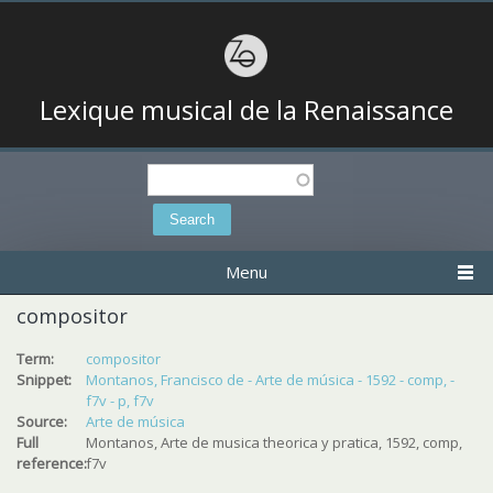
Lexique musical de la Renaissance
Search
Search form
Menu
compositor
Term:
compositor
Snippet:
Montanos, Francisco de - Arte de música - 1592 - comp, -
f7v - p, f7v
Source:
Arte de música
Full
Montanos, Arte de musica theorica y pratica, 1592, comp,
reference:
f7v