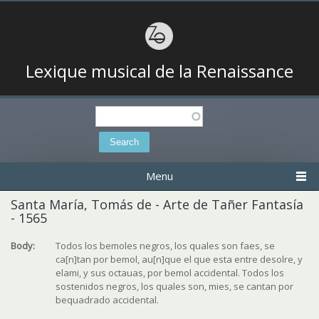
Lexique musical de la Renaissance
Search
Search form
Menu
Santa María, Tomás de - Arte de Tañer Fantasía
- 1565
Body:
Todos los bemoles negros, los quales son faes, se
ca[n]tan por bemol, au[n]que el que esta entre desolre, y
elami, y sus octauas, por bemol accidental. Todos los
sostenidos negros, los quales son, mies, se cantan por
bequadrado accidental.