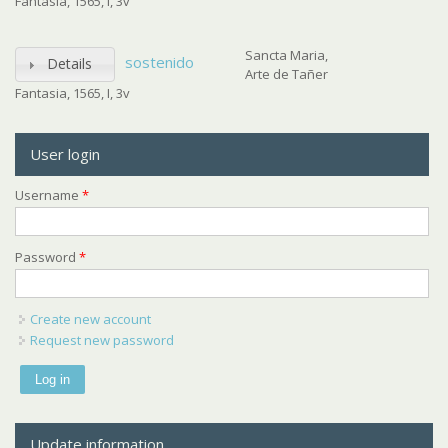
Fantasia, 1565, I, 3v
Sancta Maria,
sostenido
Details
Arte de Tañer
Fantasia, 1565, I, 3v
User login
Username
*
Password
*
Create new account
Request new password
Update information