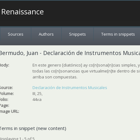
a Renaissance
Sources
Authors
Snippets
Terms in snippets
Bermudo, Juan - Declaración de Instrumentos Musicales
Body:
En este genero [diatónico] ay co[n]sona[n]cias simples,
todas las co[n]sonancias que virtualme[n]te dentro de si
arriba son compuestas.
Source:
Declaración de Instrumentos Musicales
Volume:
III, 25,
Folio:
44va
Page:
Image URL:
Terms in snippet (new content)
Displaying 1 - 5 of 5