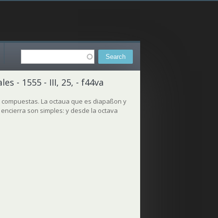
Search
Search form
 - 1555 - III, 25, - f44va
 y compuestas. La octaua que es diapaßon y
 encierra son simples: y desde la octava