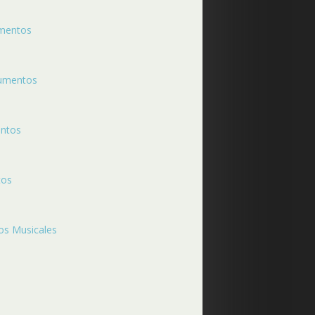
umentos
rumentos
entos
tos
os Musicales