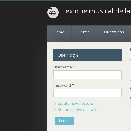
Lexique musical de l
Home
Terms
Quotations
User login
Username
*
Password
*
Create new account
Request new password