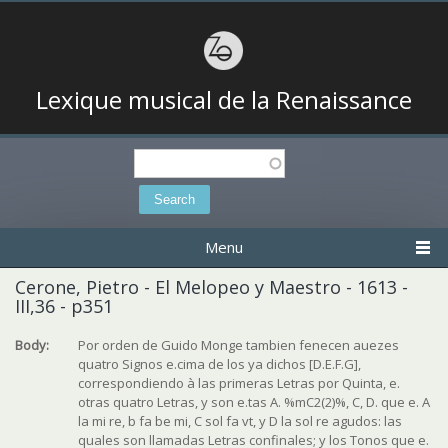
Lexique musical de la Renaissance
Search
Search form
Menu
Cerone, Pietro - El Melopeo y Maestro - 1613 -
III,36 - p351
Body:
Por orden de Guido Monge tambien fenecen auezes
quatro Signos e.cima de los ya dichos [D.E.F.G],
correspondiendo à las primeras Letras por Quinta, e.
otras quatro Letras, y son e.tas A. %mC2(2)%, C, D. que e. A
la mi re, b fa be mi, C sol fa vt, y D la sol re agudos: las
quales son llamadas Letras confinales; y los Tonos que e.