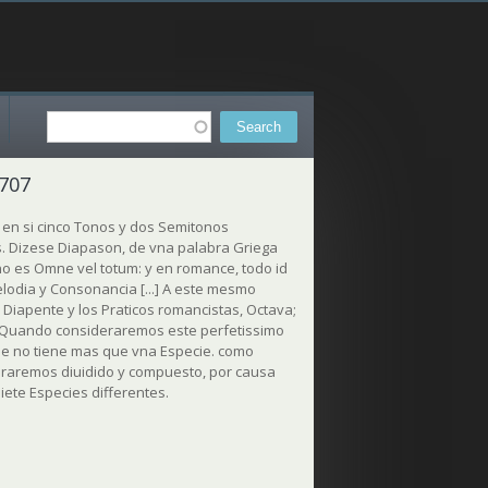
Search
Search form
p707
 en si cinco Tonos y dos Semitonos
s. Dizese Diapason, de vna palabra Griega
ino es Omne vel totum: y en romance, todo id
elodia y Consonancia [...] A este mesmo
 Diapente y los Praticos romancistas, Octava;
 Quando consideraremos este perfetissimo
que no tiene mas que vna Especie. como
eraremos diuidido y compuesto, por causa
ete Especies differentes.