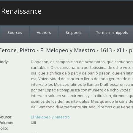
a Renaissance
Sources
Authors
Snippets
Terms in snippets
Cerone, Pietro - El Melopeo y Maestro - 1613 - XIII - 
Body:
Diapason, es composicion de ocho notas, que contienen
cantables. O es consonancia perfetissima de ocho voce
dia, que significa de ò per; y de pan ò pason, que en lat
est, Vniversidad de concierto lleno de todo genero de m
intervalo los Musicos latinos le llaman Diathessaron cum
por ser Especie compuesta con mumero de ocho vozes.
intervalo solo en sus extremos y sin diuision, diremos 
diximos de los demas interualos. Mas quando le consid
del Semitono diuersamente situado, diremos que tiene si
Source:
El Melopeo y Maestro
Volume:
XIII
Folio: