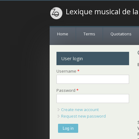
Lexique musical de l
Home
Terms
Quotations
User login
Username
*
Password
*
Create new account
Request new password