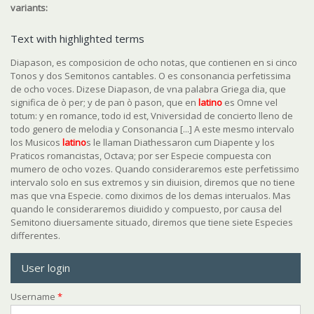
variants:
Text with highlighted terms
Diapason, es composicion de ocho notas, que contienen en si cinco
Tonos y dos Semitonos cantables. O es consonancia perfetissima
de ocho voces. Dizese Diapason, de vna palabra Griega dia, que
significa de ò per; y de pan ò pason, que en
latino
es Omne vel
totum: y en romance, todo id est, Vniversidad de concierto lleno de
todo genero de melodia y Consonancia [...] A este mesmo intervalo
los Musicos
latino
s le llaman Diathessaron cum Diapente y los
Praticos romancistas, Octava; por ser Especie compuesta con
mumero de ocho vozes. Quando consideraremos este perfetissimo
intervalo solo en sus extremos y sin diuision, diremos que no tiene
mas que vna Especie. como diximos de los demas interualos. Mas
quando le consideraremos diuidido y compuesto, por causa del
Semitono diuersamente situado, diremos que tiene siete Especies
differentes.
User login
Username
*