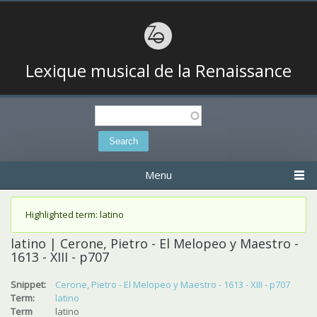
Lexique musical de la Renaissance
Search
Search form
Menu
Status message
Highlighted term: latino
latino | Cerone, Pietro - El Melopeo y Maestro -
1613 - XIII - p707
Snippet:
Cerone, Pietro - El Melopeo y Maestro - 1613 - XIII - p707
Term:
latino
Term
latino