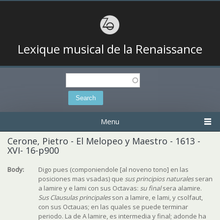
Lexique musical de la Renaissance
Search
Search form
Menu
Cerone, Pietro - El Melopeo y Maestro - 1613 -
XVI- 16-p900
Body:
Digo pues (componiendole [al noveno tono] en las
posiciones mas vsadas) que
sus principios naturales
seran
a lamire y e lami con sus Octavas:
su final
sera alamire.
Sus Clausulas principales
son a lamire, e lami, y csolfaut,
con sus Octauas; en las quales se puede terminar
periodo. La de A lamire, es intermedia y final; adonde ha