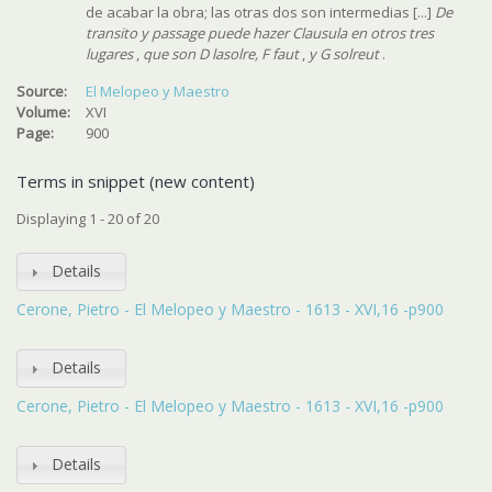
de acabar la obra; las otras dos son intermedias [...]
De
transito y passage puede hazer Clausula en otros tres
lugares
,
que son D lasolre, F faut
,
y G solreut
.
Source:
El Melopeo y Maestro
Volume:
XVI
Page:
900
Terms in snippet (new content)
Displaying 1 - 20 of 20
Details
Cerone, Pietro - El Melopeo y Maestro - 1613 - XVI,16 -p900
Details
Cerone, Pietro - El Melopeo y Maestro - 1613 - XVI,16 -p900
Details