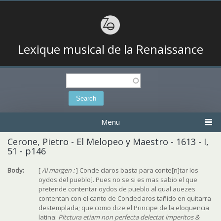
Lexique musical de la Renaissance
Search
Search form
Menu
Cerone, Pietro - El Melopeo y Maestro - 1613 - I,
51 - p146
Body:
[
Al margen :
] Conde claros basta para conte[n]tar los
oydos del pueblo]. Pues no se si es mas sabio el que
pretende contentar oydos de pueblo al qual auezes
contentan con el canto de Condeclaros tañido en quitarra
destemplada; que como dize el Principe de la eloquencia
latina:
Pitctura etiam non perfecta delectat imperitos &