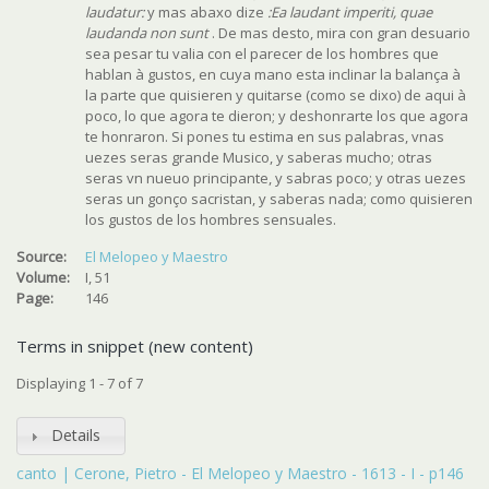
laudatur:
y mas abaxo dize
:Ea laudant imperiti, quae
laudanda non sunt
. De mas desto, mira con gran desuario
sea pesar tu valia con el parecer de los hombres que
hablan à gustos, en cuya mano esta inclinar la balança à
la parte que quisieren y quitarse (como se dixo) de aqui à
poco, lo que agora te dieron; y deshonrarte los que agora
te honraron. Si pones tu estima en sus palabras, vnas
uezes seras grande Musico, y saberas mucho; otras
seras vn nueuo principante, y sabras poco; y otras uezes
seras un gonço sacristan, y saberas nada; como quisieren
los gustos de los hombres sensuales.
Source:
El Melopeo y Maestro
Volume:
I, 51
Page:
146
Terms in snippet (new content)
Displaying 1 - 7 of 7
Details
canto | Cerone, Pietro - El Melopeo y Maestro - 1613 - I - p146