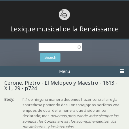
Lexique musical de la Renaissance
Search
Search form
Menu
Cerone, Pietro - El Melopeo y Maestro - 1613 -
XIII, 29 - p724
Body:
[...] de ninguna manera deuemos hazer contra la regla
sobredicha poniendo dos Consona[n]cias perfetas vna
empues de otra, de la manera que à sido arriba
declarado; mas
deuemos procurar de variar siempre los
sonidos
,
las Consonancias
,
los acompañamientos
,
los
movimientos
,
y los interualos