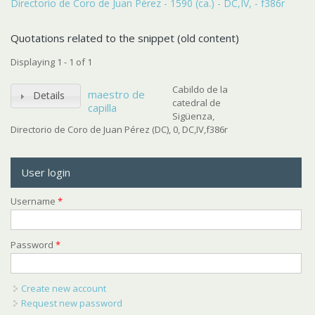
Directorio de Coro de Juan Pérez - 1590 (ca.) - DC,IV, - f386r
Quotations related to the snippet (old content)
Displaying 1 - 1 of 1
Cabildo de la
maestro de
Details
catedral de
capilla
Sigüenza,
Directorio de Coro de Juan Pérez (DC), 0, DC,IV,f386r
User login
Username
*
Password
*
Create new account
Request new password