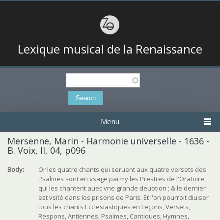
Lexique musical de la Renaissance
Search
Search form
Menu
Mersenne, Marin - Harmonie universelle - 1636 -
B. Voix, II, 04, p096
Body:
Or les quatre chants qui seruent aux quatre versets des
Psalmes sont en vsage parmy les Prestres de l'Oratoire,
qui les chantent auec vne grande deuotion ; & le dernier
est vsité dans les prisons de Paris. Et l'on pourroit diuiser
tous les chants Ecclesiastiques en Leçons, Versets,
Respons, Antiennes, Psalmes, Cantiques, Hymnes,