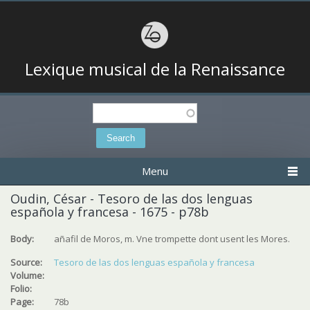
Lexique musical de la Renaissance
Search
Search form
Menu
Oudin, César - Tesoro de las dos lenguas
española y francesa - 1675 - p78b
Body:
añafil de Moros, m.
Vne trompette dont usent les Mores.
Source:
Tesoro de las dos lenguas española y francesa
Volume:
Folio:
Page:
78b